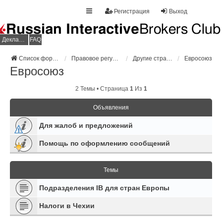
Регистрация
Выход
Декларация НДФЛ
FAQ
Список форумов
Правовое регулирование
Другие страны
Евросоюз
Евросоюз
2 Темы • Страница
1
Из
1
Объявления
Для жалоб и предложений
Помощь по оформлению сообщений
Темы
Подразделения IB для стран Европы
Налоги в Чехии