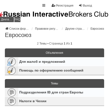
Регистрация
Выход
Декларация НДФЛ
FAQ
Список форумов
Правовое регулирование
Другие страны
Евросоюз
Евросоюз
2 Темы • Страница
1
Из
1
Объявления
Для жалоб и предложений
Помощь по оформлению сообщений
Темы
Подразделения IB для стран Европы
Налоги в Чехии