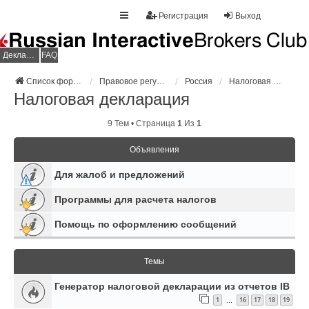
Регистрация
Выход
Декларация НДФЛ
FAQ
Список форумов
Правовое регулирование
Россия
Налоговая декларация
Налоговая декларация
9 Тем • Страница
1
Из
1
Объявления
Для жалоб и предложений
Программы для расчета налогов
Помощь по оформлению сообщений
Темы
Генератор налоговой декларации из отчетов IB
1
16
17
18
19
…