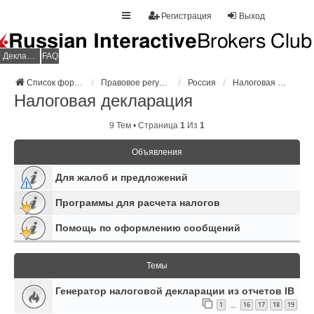
Регистрация
Выход
Декларация НДФЛ
FAQ
Список форумов
Правовое регулирование
Россия
Налоговая декларация
Налоговая декларация
9 Тем • Страница
1
Из
1
Объявления
Для жалоб и предложений
Программы для расчета налогов
Помощь по оформлению сообщений
Темы
Генератор налоговой декларации из отчетов IB
1
16
17
18
19
…