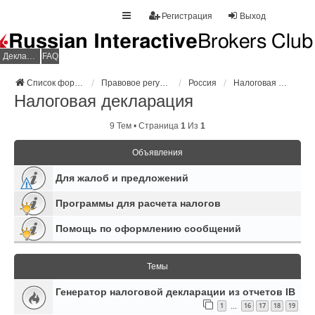
Регистрация
Выход
Декларация НДФЛ
FAQ
Список форумов
Правовое регулирование
Россия
Налоговая декларация
Налоговая декларация
9 Тем • Страница
1
Из
1
Объявления
Для жалоб и предложений
Программы для расчета налогов
Помощь по оформлению сообщений
Темы
Генератор налоговой декларации из отчетов IB
1
16
17
18
19
…