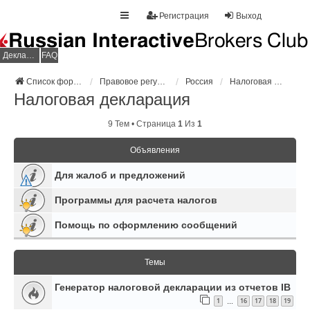
Регистрация
Выход
Декларация НДФЛ
FAQ
Список форумов
Правовое регулирование
Россия
Налоговая декларация
Налоговая декларация
9 Тем • Страница
1
Из
1
Объявления
Для жалоб и предложений
Программы для расчета налогов
Помощь по оформлению сообщений
Темы
Генератор налоговой декларации из отчетов IB
1
16
17
18
19
…