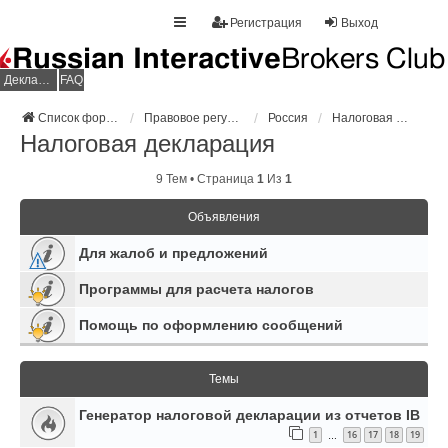
Регистрация
Выход
Декларация НДФЛ
FAQ
Список форумов
Правовое регулирование
Россия
Налоговая декларация
Налоговая декларация
9 Тем • Страница
1
Из
1
Объявления
Для жалоб и предложений
Программы для расчета налогов
Помощь по оформлению сообщений
Темы
Генератор налоговой декларации из отчетов IB
1
16
17
18
19
…