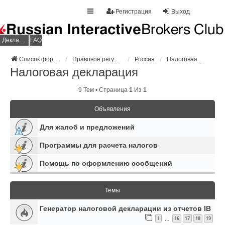
Регистрация
Выход
Декларация НДФЛ
FAQ
Список форумов
Правовое регулирование
Россия
Налоговая декларация
Налоговая декларация
9 Тем • Страница
1
Из
1
Объявления
Для жалоб и предложений
Программы для расчета налогов
Помощь по оформлению сообщений
Темы
Генератор налоговой декларации из отчетов IB
1
16
17
18
19
…