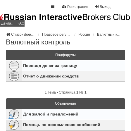
Регистрация
Выход
Декларация НДФЛ
FAQ
Список форумов
Правовое регулирование
Россия
Валютный контроль
Валютный контроль
Подфорумы
Перевод денег за границу
Отчет о движении средств
1 Тема • Страница
1
Из
1
Объявления
Для жалоб и предложений
Помощь по оформлению сообщений