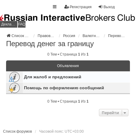
Регистрация
Выход
Декларация НДФЛ
FAQ
Список форумов
Правовое регулирование
Россия
Валютный контроль
Перевод денег за границу
Перевод денег за границу
0 Тем • Страница
1
Из
1
Объявления
Для жалоб и предложений
Помощь по оформлению сообщений
0 Тем • Страница
1
Из
1
Перейти
Список форумов
Часовой пояс:
UTC+03:00