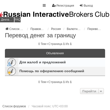
Регистрация
Выход
Декларация НДФЛ
FAQ
Список форумов
Правовое регулирование
Россия
Валютный контроль
Перевод денег за границу
Перевод денег за границу
0 Тем • Страница
1
Из
1
Объявления
Для жалоб и предложений
Помощь по оформлению сообщений
0 Тем • Страница
1
Из
1
Перейти
Список форумов
Часовой пояс:
UTC+03:00