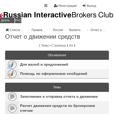
Регистрация
Выход
Декларация НДФЛ
FAQ
Список форумов
Правовое регулирование
Россия
Валютный контроль
Отчет о движении средств
Отчет о движении средств
2 Темы • Страница
1
Из
1
Объявления
Для жалоб и предложений
Помощь по оформлению сообщений
Темы
Заполнение и отправка отчета о движении
Расчет движения средств по брокерским
счетам