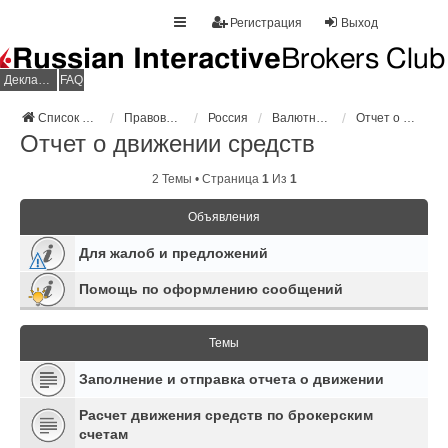
Регистрация
Выход
Декларация НДФЛ
FAQ
Список форумов
Правовое регулирование
Россия
Валютный контроль
Отчет о движении средств
Отчет о движении средств
2 Темы • Страница
1
Из
1
Объявления
Для жалоб и предложений
Помощь по оформлению сообщений
Темы
Заполнение и отправка отчета о движении
Расчет движения средств по брокерским
счетам