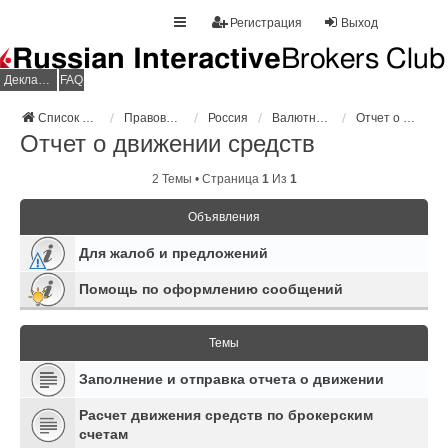
Регистрация
Выход
Декларация НДФЛ
FAQ
Список форумов
Правовое регулирование
Россия
Валютный контроль
Отчет о движении средств
Отчет о движении средств
2 Темы • Страница
1
Из
1
Объявления
Для жалоб и предложений
Помощь по оформлению сообщений
Темы
Заполнение и отправка отчета о движении
Расчет движения средств по брокерским
счетам