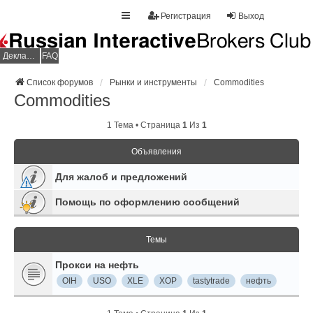
Регистрация
Выход
Декларация НДФЛ
FAQ
Список форумов
Рынки и инструменты
Commodities
Commodities
1 Тема • Страница
1
Из
1
Объявления
Для жалоб и предложений
Помощь по оформлению сообщений
Темы
Прокси на нефть
OIH
USO
XLE
XOP
tastytrade
нефть