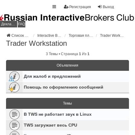
Регистрация
Выход
Декларация НДФЛ
FAQ
Список форумов
Interactive Brokers
Торговая платформа
Trader Workstation
Trader Workstation
3 Темы • Страница
1
Из
1
Объявления
Для жалоб и предложений
Помощь по оформлению сообщений
Темы
В TWS не работает звук в Linux
TWS загружает весь CPU