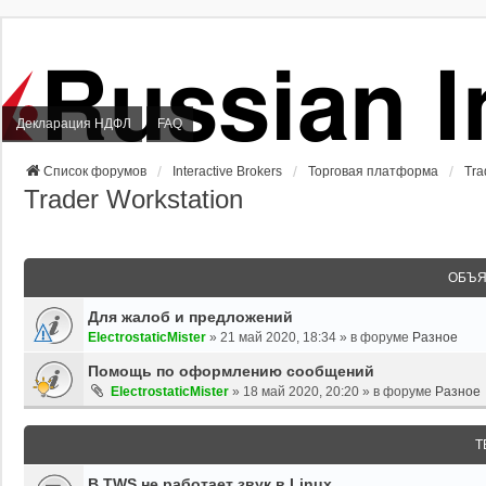
Декларация НДФЛ
FAQ
Список форумов
Interactive Brokers
Торговая платформа
Tra
Trader Workstation
ОБЪЯ
Для жалоб и предложений
ElectrostaticMister
»
21 май 2020, 18:34
» в форуме
Разное
Помощь по оформлению сообщений
ElectrostaticMister
»
18 май 2020, 20:20
» в форуме
Разное
Т
В TWS не работает звук в Linux