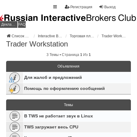
Регистрация
Выход
Декларация НДФЛ
FAQ
Список форумов
Interactive Brokers
Торговая платформа
Trader Workstation
Trader Workstation
3 Темы • Страница
1
Из
1
Объявления
Для жалоб и предложений
Помощь по оформлению сообщений
Темы
В TWS не работает звук в Linux
TWS загружает весь CPU