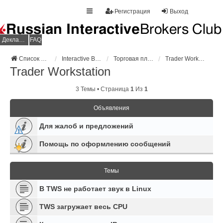
Регистрация
Выход
Декларация НДФЛ
FAQ
Список форумов
Interactive Brokers
Торговая платформа
Trader Workstation
Trader Workstation
3 Темы • Страница
1
Из
1
Объявления
Для жалоб и предложений
Помощь по оформлению сообщений
Темы
В TWS не работает звук в Linux
TWS загружает весь CPU