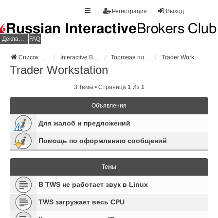
Регистрация
Выход
Декларация НДФЛ
FAQ
Список форумов
Interactive Brokers
Торговая платформа
Trader Workstation
Trader Workstation
3 Темы • Страница
1
Из
1
Объявления
Для жалоб и предложений
Помощь по оформлению сообщений
Темы
В TWS не работает звук в Linux
TWS загружает весь CPU