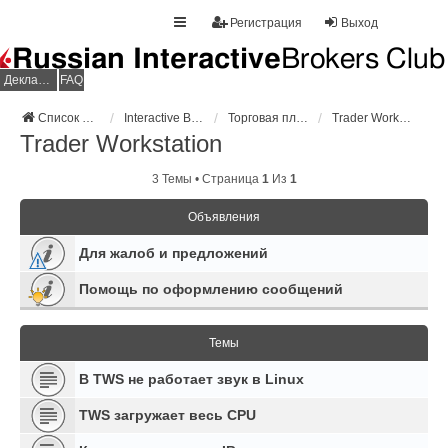
Регистрация
Выход
Декларация НДФЛ
FAQ
Список форумов
Interactive Brokers
Торговая платформа
Trader Workstation
Trader Workstation
3 Темы • Страница
1
Из
1
Объявления
Для жалоб и предложений
Помощь по оформлению сообщений
Темы
В TWS не работает звук в Linux
TWS загружает весь CPU