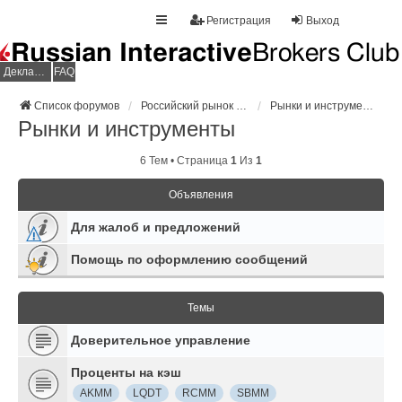
Регистрация
Выход
Декларация НДФЛ
FAQ
Список форумов
Российский рынок изнутри
Рынки и инструменты
Рынки и инструменты
6 Тем • Страница
1
Из
1
Объявления
Для жалоб и предложений
Помощь по оформлению сообщений
Темы
Доверительное управление
Проценты на кэш
AKMM
LQDT
RCMM
SBMM