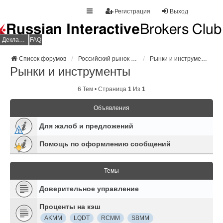
Регистрация
Выход
Декларация НДФЛ
FAQ
Список форумов
Российский рынок изнутри
Рынки и инструменты
Рынки и инструменты
6 Тем • Страница
1
Из
1
Объявления
Для жалоб и предложений
Помощь по оформлению сообщений
Темы
Доверительное управление
Проценты на кэш
AKMM
LQDT
RCMM
SBMM