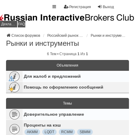
Регистрация
Выход
Декларация НДФЛ
FAQ
Список форумов
Российский рынок изнутри
Рынки и инструменты
Рынки и инструменты
6 Тем • Страница
1
Из
1
Объявления
Для жалоб и предложений
Помощь по оформлению сообщений
Темы
Доверительное управление
Проценты на кэш
AKMM
LQDT
RCMM
SBMM