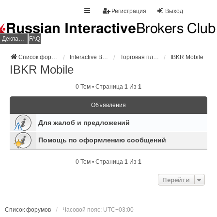
Регистрация
Выход
Декларация НДФЛ
FAQ
Список форумов
Interactive Brokers
Торговая платформа
IBKR Mobile
IBKR Mobile
0 Тем • Страница
1
Из
1
Объявления
Для жалоб и предложений
Помощь по оформлению сообщений
0 Тем • Страница
1
Из
1
Перейти
Список форумов
Часовой пояс:
UTC+03:00