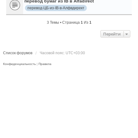
перевод бумаг из IB в Alfadirect
перевод-ЦБ-из-IB-в-Алфвдирект
3 Темы • Страница
1
Из
1
Перейти
Список форумов
Часовой пояс:
UTC+03:00
Конфиденциальность
|
Правила