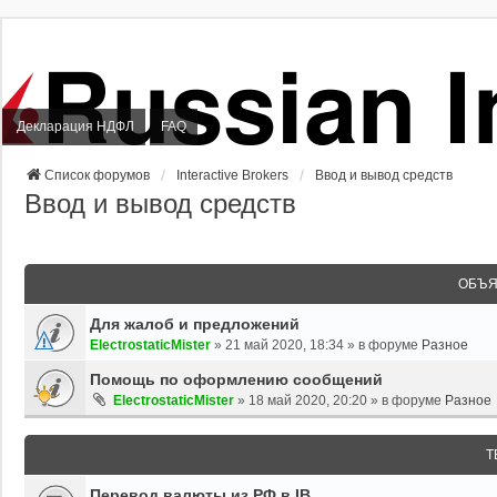
Декларация НДФЛ
FAQ
Список форумов
Interactive Brokers
Ввод и вывод средств
Ввод и вывод средств
ОБЪЯ
Для жалоб и предложений
ElectrostaticMister
»
21 май 2020, 18:34
» в форуме
Разное
Помощь по оформлению сообщений
ElectrostaticMister
»
18 май 2020, 20:20
» в форуме
Разное
Т
Перевод валюты из РФ в IB