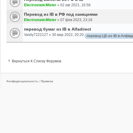
ElectrostaticMister
»
02 авг 2021, 16:58
Перевод из IB в РФ под санкциями
ElectrostaticMister
»
07 фев 2023, 23:18
перевод бумаг из IB в Alfadirect
Vasily7222127
»
30 мар 2022, 20:20
перевод-ЦБ-из-IB-в-Алфвд
Вернуться К Списку Форумов
Конфиденциальность
|
Правила