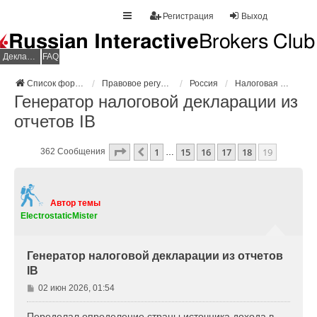
Регистрация
Выход
Декларация НДФЛ
FAQ
Список форумов
Правовое регулирование
Россия
Налоговая декларация
Генератор налоговой декларации из
отчетов IB
Страница
19
Из
19
1
15
16
17
18
19
Пред.
362 Сообщения
…
Автор темы
ElectrostaticMister
Генератор налоговой декларации из отчетов
IB
С
02 июн 2026, 01:54
о
о
Переделал определение страны источника дохода в