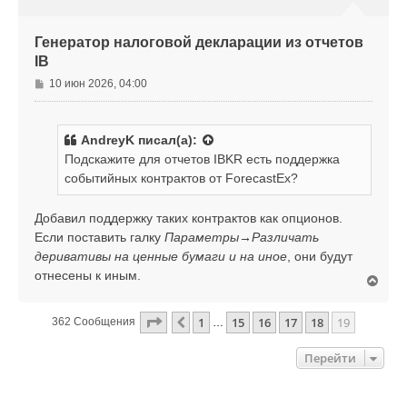
с
я
к
Генератор налоговой декларации из отчетов
н
IB
а
ч
С
10 июн 2026, 04:00
а
о
л
о
у
б
AndreyK
писал(а):
щ
Подскажите для отчетов IBKR есть поддержка
е
событийных контрактов от ForecastEx?
н
и
е
Добавил поддержку таких контрактов как опционов.
Если поставить галку
Параметры→Различать
деривативы на ценные бумаги и на иное
, они будут
отнесены к иным.
В
е
р
Страница
19
Из
19
1
15
16
17
18
19
Пред.
362 Сообщения
…
н
у
т
Перейти
ь
с
я