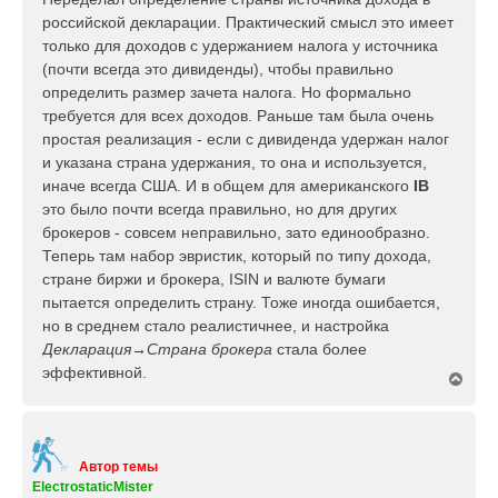
б
российской декларации. Практический смысл это имеет
щ
только для доходов с удержанием налога у источника
е
(почти всегда это дивиденды), чтобы правильно
н
определить размер зачета налога. Но формально
и
е
требуется для всех доходов. Раньше там была очень
простая реализация - если с дивиденда удержан налог
и указана страна удержания, то она и используется,
иначе всегда США. И в общем для американского
IB
это было почти всегда правильно, но для других
брокеров - совсем неправильно, зато единообразно.
Теперь там набор эвристик, который по типу дохода,
стране биржи и брокера, ISIN и валюте бумаги
пытается определить страну. Тоже иногда ошибается,
но в среднем стало реалистичнее, и настройка
Декларация→Страна брокера
стала более
эффективной.
В
е
р
н
у
т
Автор темы
ь
ElectrostaticMister