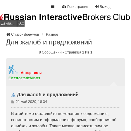
Регистрация
Выход
Декларация НДФЛ
FAQ
Список форумов
Разное
Для жалоб и предложений
8 Сообщений • Страница
1
Из
1
Автор темы
ElectrostaticMister
Для жалоб и предложений
С
21 май 2020, 18:34
о
о
В этой теме оставляйте пожелания к содержанию,
б
возможностям и оформлению форума, сообщения об
щ
ошибках и жалобы. Также можно написать личное
е