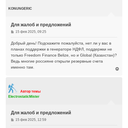
н
у
KONUNGERIC
т
ь
с
Для жалоб и предложений
я
к
С
15 фев 2025, 09:25
н
о
а
о
Добрый день! Подскажите пожалуйста, нет ли у вас в
ч
б
планах поддержки в генераторе НДФЛ, поддержки не
а
щ
л
только Freedom Finance Belize, но и Global (Казахстан)?
е
у
Ведь многие россияне открыли резервные счета
н
именно там.
и
В
е
е
р
н
у
т
Автор темы
ь
ElectrostaticMister
с
я
к
Для жалоб и предложений
н
а
С
15 фев 2025, 12:59
ч
о