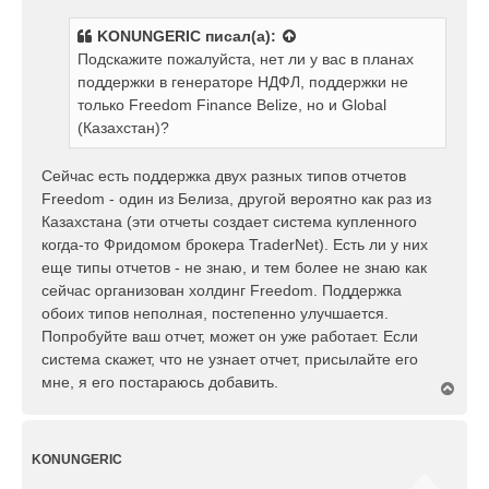
а
о
л
б
у
KONUNGERIC
писал(а):
щ
Подскажите пожалуйста, нет ли у вас в планах
е
поддержки в генераторе НДФЛ, поддержки не
н
только Freedom Finance Belize, но и Global
и
е
(Казахстан)?
Сейчас есть поддержка двух разных типов отчетов
Freedom - один из Белиза, другой вероятно как раз из
Казахстана (эти отчеты создает система купленного
когда-то Фридомом брокера TraderNet). Есть ли у них
еще типы отчетов - не знаю, и тем более не знаю как
сейчас организован холдинг Freedom. Поддержка
обоих типов неполная, постепенно улучшается.
Попробуйте ваш отчет, может он уже работает. Если
система скажет, что не узнает отчет, присылайте его
мне, я его постараюсь добавить.
В
е
р
н
у
KONUNGERIC
т