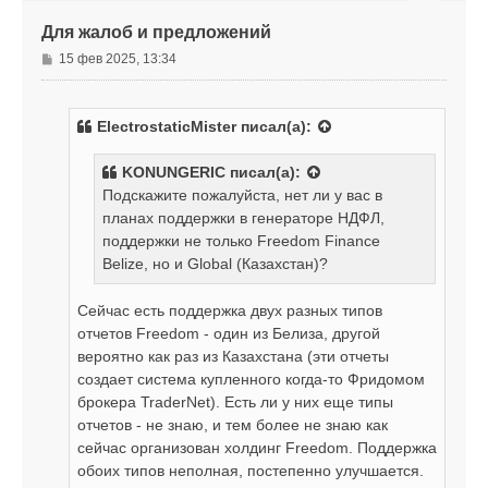
ь
с
Для жалоб и предложений
я
к
С
15 фев 2025, 13:34
н
о
а
о
ч
б
а
ElectrostaticMister
писал(а):
щ
л
е
у
KONUNGERIC
писал(а):
н
Подскажите пожалуйста, нет ли у вас в
и
е
планах поддержки в генераторе НДФЛ,
поддержки не только Freedom Finance
Belize, но и Global (Казахстан)?
Сейчас есть поддержка двух разных типов
отчетов Freedom - один из Белиза, другой
вероятно как раз из Казахстана (эти отчеты
создает система купленного когда-то Фридомом
брокера TraderNet). Есть ли у них еще типы
отчетов - не знаю, и тем более не знаю как
сейчас организован холдинг Freedom. Поддержка
обоих типов неполная, постепенно улучшается.