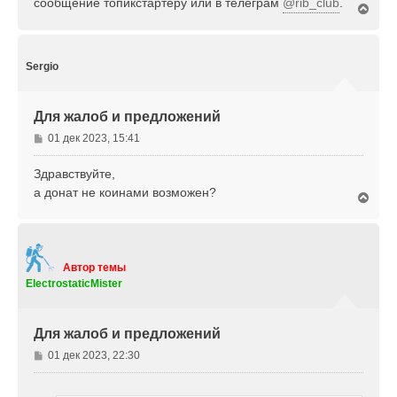
сообщение топикстартеру или в телеграм
@rib_club
.
н
В
е
и
р
е
н
у
Sergio
т
ь
с
Для жалоб и предложений
я
к
С
01 дек 2023, 15:41
н
о
а
о
Здравствуйте,
ч
б
а донат не коинами возможен?
а
В
щ
л
е
е
у
р
н
н
и
у
е
т
Автор темы
ь
ElectrostaticMister
с
я
к
Для жалоб и предложений
н
а
С
01 дек 2023, 22:30
ч
о
а
о
л