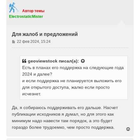
н
у
т
Автор темы
ь
ElectrostaticMister
с
я
к
Для жалоб и предложений
н
а
С
22 фев 2024, 15:24
ч
о
а
о
л
б
у
geoviewstock
писал(а):
щ
Есть в планах его поддержка на следующие года
е
2024 и далее?
н
и если поддержка не планируется выложить его
и
е
для открытого доступа, жалко если просто
исчезнет.
Да, я собираюсь поддерживать его дальше. Насчет
публикации исходников я думал, но для этого как
минимум надо навести там порядок, а это будет
гораздо более трудоемко, чем просто поддержка.
В
е
р