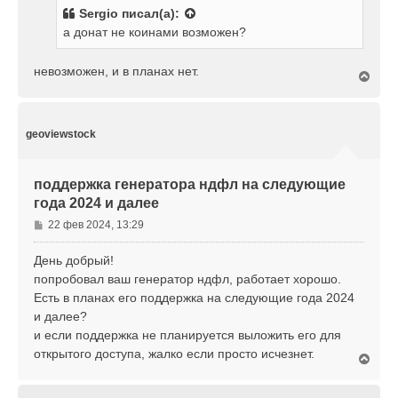
б
у
Sergio
писал(а):
щ
а донат не коинами возможен?
е
н
и
невозможен, и в планах нет.
В
е
е
р
н
у
geoviewstock
т
ь
с
поддержка генератора ндфл на следующие
я
года 2024 и далее
к
н
С
22 фев 2024, 13:29
а
о
ч
о
День добрый!
а
б
л
попробовал ваш генератор ндфл, работает хорошо.
щ
у
Есть в планах его поддержка на следующие года 2024
е
и далее?
н
и если поддержка не планируется выложить его для
и
е
открытого доступа, жалко если просто исчезнет.
В
е
р