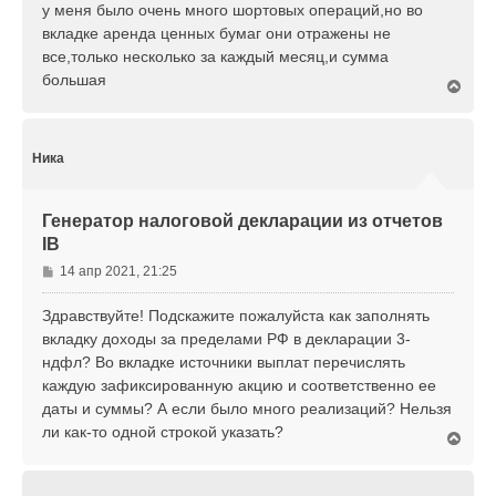
у меня было очень много шортовых операций,но во
е
вкладке аренда ценных бумаг они отражены не
н
все,только несколько за каждый месяц,и сумма
и
е
большая
В
е
р
н
у
Ника
т
ь
с
Генератор налоговой декларации из отчетов
я
IB
к
н
С
14 апр 2021, 21:25
а
о
ч
о
Здравствуйте! Подскажите пожалуйста как заполнять
а
б
л
вкладку доходы за пределами РФ в декларации 3-
щ
у
ндфл? Во вкладке источники выплат перечислять
е
каждую зафиксированную акцию и соответственно ее
н
даты и суммы? А если было много реализаций? Нельзя
и
е
ли как-то одной строкой указать?
В
е
р
н