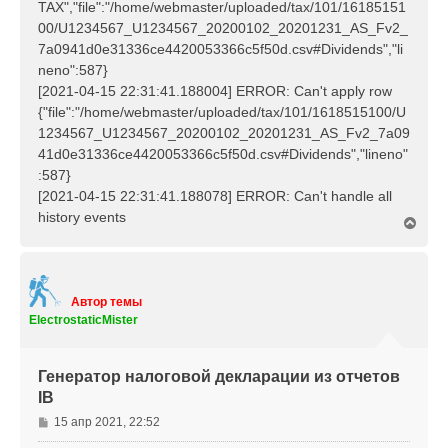
TAX","file":"/home/webmaster/uploaded/tax/101/16185151
00/U1234567_U1234567_20200102_20201231_AS_Fv2_
7a0941d0e31336ce4420053366c5f50d.csv#Dividends","li
neno":587}
[2021-04-15 22:31:41.188004] ERROR: Can't apply row
{"file":"/home/webmaster/uploaded/tax/101/1618515100/U
1234567_U1234567_20200102_20201231_AS_Fv2_7a09
41d0e31336ce4420053366c5f50d.csv#Dividends","lineno"
:587}
[2021-04-15 22:31:41.188078] ERROR: Can't handle all
history events
В
е
р
н
у
т
Автор темы
ь
ElectrostaticMister
с
я
к
Генератор налоговой декларации из отчетов
н
IB
а
ч
С
15 апр 2021, 22:52
а
о
л