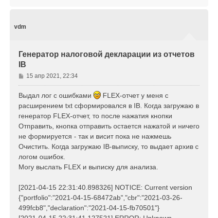
е
р
н
у
vdm
т
ь
с
Генератор налоговой декларации из отчетов
я
IB
к
н
С
15 апр 2021, 22:34
а
о
ч
о
Выдал лог с ошибками
FLEX-отчет у меня с
а
б
л
расширением txt сформировался в IB. Когда загружаю в
щ
у
генератор FLEX-отчет, то после нажатия кнопки
е
Отправить, кнопка отправить остается нажатой и ничего
н
не формируется - так и висит пока не нажмешь
и
е
Очистить. Когда загружаю IB-выписку, то выдает архив с
логом ошибок.
Могу выслать FLEX и выписку для анализа.
[2021-04-15 22:31:40.898326] NOTICE: Current version
{"portfolio":"2021-04-15-68472ab","cbr":"2021-03-26-
499fcb8","declaration":"2021-04-15-fb70501"}