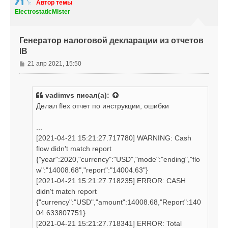
е
т
Автор темы
ь
ElectrostaticMister
с
я
к
Генератор налоговой декларации из отчетов
н
IB
а
ч
С
21 апр 2021, 15:50
а
о
л
о
у
б
vadimvs
писал(а):
щ
Делал flex отчет по инструкции, ошибки
е
н
...
и
е
[2021-04-21 15:21:27.717780] WARNING: Cash
flow didn't match report
{"year":2020,"currency":"USD","mode":"ending","flo
w":"14008.68","report":"14004.63"}
[2021-04-21 15:21:27.718235] ERROR: CASH
didn't match report
{"currency":"USD","amount":14008.68,"Report":140
04.633807751}
[2021-04-21 15:21:27.718341] ERROR: Total