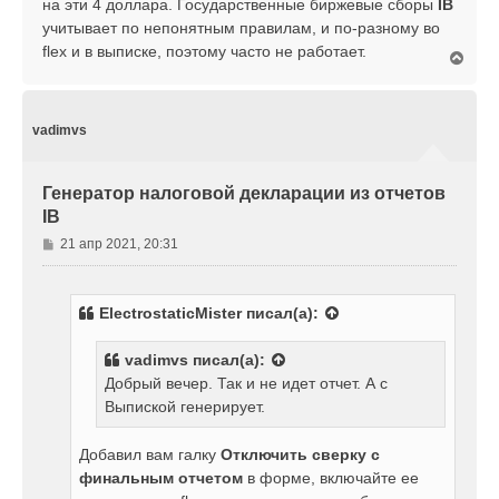
на эти 4 доллара. Государственные биржевые сборы
IB
учитывает по непонятным правилам, и по-разному во
flex и в выписке, поэтому часто не работает.
В
е
р
н
у
vadimvs
т
ь
с
Генератор налоговой декларации из отчетов
я
IB
к
н
С
21 апр 2021, 20:31
а
о
ч
о
а
б
л
ElectrostaticMister
писал(а):
щ
у
е
vadimvs
писал(а):
н
Добрый вечер. Так и не идет отчет. А с
и
е
Выпиской генерирует.
Добавил вам галку
Отключить сверку с
финальным отчетом
в форме, включайте ее