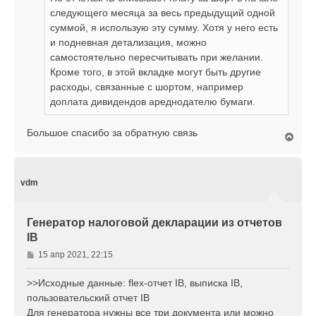
следующего месяца за весь предыдущий одной
суммой, я использую эту сумму. Хотя у него есть
и подневная детализация, можно
самостоятельно пересчитывать при желании.
Кроме того, в этой вкладке могут быть другие
расходы, связанные с шортом, например
доплата дивидендов ареднодателю бумаги.
Большое спасибо за обратную связь
В
е
р
н
у
vdm
т
ь
с
Генератор налоговой декларации из отчетов
я
IB
к
н
С
15 апр 2021, 22:15
а
о
ч
о
>>Исходные данные: flex-отчет IB, выписка IB,
а
б
л
пользовательский отчет IB
щ
у
Для генератора нужны все три документа или можно