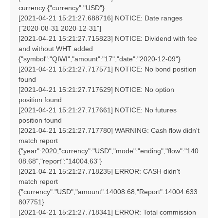
currency {"currency":"USD"}
[2021-04-21 15:21:27.688716] NOTICE: Date ranges
["2020-08-31 2020-12-31"]
[2021-04-21 15:21:27.715823] NOTICE: Dividend with fee
and without WHT added
{"symbol":"QIWI","amount":"17","date":"2020-12-09"}
[2021-04-21 15:21:27.717571] NOTICE: No bond position
found
[2021-04-21 15:21:27.717629] NOTICE: No option
position found
[2021-04-21 15:21:27.717661] NOTICE: No futures
position found
[2021-04-21 15:21:27.717780] WARNING: Cash flow didn't
match report
{"year":2020,"currency":"USD","mode":"ending","flow":"140
08.68","report":"14004.63"}
[2021-04-21 15:21:27.718235] ERROR: CASH didn't
match report
{"currency":"USD","amount":14008.68,"Report":14004.633
807751}
[2021-04-21 15:21:27.718341] ERROR: Total commission