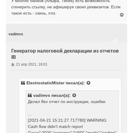
У многих банков (Альфа, Тинек) есть возможность
е
сгенерить ссылку, не афишируя своих реквизитов. Если
такое есть - скинь, плз.
В
е
р
н
у
vadimvs
т
ь
с
Генератор налоговой декларации из отчетов
я
IB
к
н
С
21 апр 2021, 18:01
а
о
ч
о
а
б
л
ElectrostaticMister
писал(а):
щ
у
е
vadimvs
писал(а):
н
Делал flex отчет по инструкции, ошибки
и
е
...
[2021-04-21 15:21:27.717780] WARNING:
Cash flow didn't match report
{"year":2020,"currency":"USD","mode":"ending"