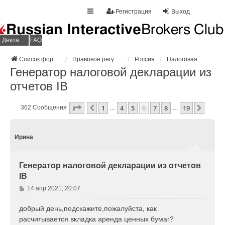
Регистрация
Выход
Декларация НДФЛ
FAQ
Список форумов
Правовое регулирование
Россия
Налоговая декларация
Генератор налоговой декларации из
отчетов IB
Страница
6
Из
19
1
4
5
6
7
8
19
Пред.
След.
362 Сообщения
…
…
Ирина
Генератор налоговой декларации из отчетов
IB
С
14 апр 2021, 20:07
о
о
добрый день,подскажите,пожалуйста, как
б
расчитывается вкладка аренда ценных бумаг?
щ