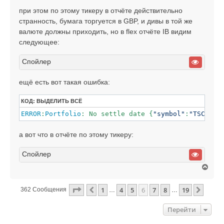
при этом по этому тикеру в отчёте действительно
странность, бумага торгуется в GBP, и дивы в той же
валюте должны приходить, но в flex отчёте IB видим
следующее:
Спойлер
ещё есть вот такая ошибка:
КОД:
ВЫДЕЛИТЬ ВСЁ
ERROR
:
Portfolio
: No settle date {
"symbol"
:
"TSCO"
,
"
а вот что в отчёте по этому тикеру:
Спойлер
В
е
р
Страница
6
Из
19
1
4
5
6
7
8
19
Пред.
След.
362 Сообщения
…
…
н
у
т
Перейти
ь
с