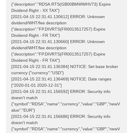
{"description":"RDSA.RTS(GB00BMWWHV73) Expire
Dividend Right - XX TAX"}
[2021-04-15 22:31:41.130612] ERROR: Unknown
dividend/WHT/fee description
{"description":"FP.DIVRTS(FR0013517257) Expire
Dividend Right - FR TAX"}
[2021-04-15 22:31:41.130660] ERROR: Unknown
dividend/WHT/fee description
{"description":"FP.DIVRTS(FR0013517257) Expire
Dividend Right - FR TAX"}
[2021-04-15 22:31:41.136384] NOTICE: Set base broker
currency {"currency":"USD"}
[2021-04-15 22:31:41.136469] NOTICE: Date ranges
["2020-01-01 2020-12-31"]
[2021-04-15 22:31:41.156592] ERROR: Security info
doesn't match
{"symbol":"RDSA","name":"currency","value":"GBP","newV
alue":"EUR"}
[2021-04-15 22:31:41.156686] ERROR: Security info
doesn't match
{"symbol":"RDSA","name":"currency","value":"GBP","newV