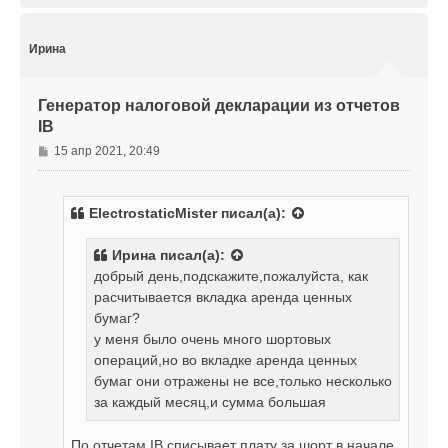
е
р
н
н
и
у
Ирина
е
т
ь
с
Генератор налоговой декларации из отчетов
я
IB
к
н
С
15 апр 2021, 20:49
а
о
ч
о
а
б
л
ElectrostaticMister
писал(а):
щ
у
е
Ирина
писал(а):
н
добрый день,подскажите,пожалуйста, как
и
е
расчитывается вкладка аренда ценных
бумаг?
у меня было очень много шортовых
операций,но во вкладке аренда ценных
бумаг они отражены не все,только несколько
за каждый месяц,и сумма большая
По отчетам IB списывает плату за шорт в начале