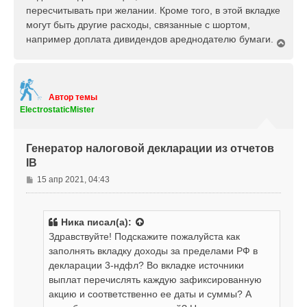
пересчитывать при желании. Кроме того, в этой вкладке
могут быть другие расходы, связанные с шортом,
например доплата дивидендов ареднодателю бумаги.
В
е
р
н
у
т
Автор темы
ь
ElectrostaticMister
с
я
к
Генератор налоговой декларации из отчетов
н
IB
а
ч
С
15 апр 2021, 04:43
а
о
л
о
у
б
Ника
писал(а):
щ
Здравствуйте! Подскажите пожалуйста как
е
заполнять вкладку доходы за пределами РФ в
н
декларации 3-ндфл? Во вкладке источники
и
е
выплат перечислять каждую зафиксированную
акцию и соответственно ее даты и суммы? А