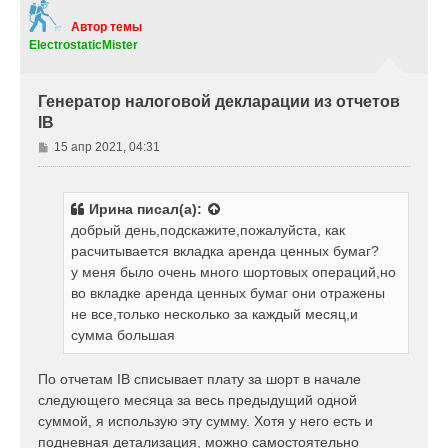
у
т
Автор темы
ь
ElectrostaticMister
с
я
к
Генератор налоговой декларации из отчетов
н
IB
а
ч
С
15 апр 2021, 04:31
а
о
л
о
у
б
Ирина
писал(а):
щ
добрый день,подскажите,пожалуйста, как
е
расчитывается вкладка аренда ценных бумаг?
н
у меня было очень много шортовых операций,но
и
е
во вкладке аренда ценных бумаг они отражены
не все,только несколько за каждый месяц,и
сумма большая
По отчетам IB списывает плату за шорт в начале
следующего месяца за весь предыдущий одной
суммой, я использую эту сумму. Хотя у него есть и
подневная детализация, можно самостоятельно