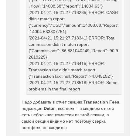
,"flow":"14008.68","report":"14004.63"}
[2021-04-21 15:21:27.718235] ERROR: CASH
didn't match report
{"currency":"USD","amount":14008.68,"Report"
:14004.633807751}
[2021-04-21 15:21:27.718341] ERROR: Total
commission didn't match report
{"Commissions":-86.881040249,"Report":-90.9
2619225}
[2021-04-21 15:21:27.718415] ERROR:
Transaction tax didn't match report
{"TransactionTax":null,"Report":"-4.045152"}
[2021-04-21 15:21:27.718518] ERROR: Some
problems in the final report
Надо добавить в отчет секцию
Transaction Fees
,
подсекция
Detail
, все поля - в сводном отчете
есть небольшие комиссии из этой секции, а
самой секции видимо нет, поэтому сверка
портфеля не сходится.