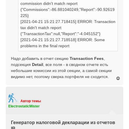
commission didn't match report
{"Commissions":-86.881040249,"Report":-90.92619
225}
[2021-04-21 15:21:27.718415] ERROR: Transaction
tax didn't match report
{"TransactionTax":null,"Report":"-4.045152"}
[2021-04-21 15:21:27.718518] ERROR: Some
problems in the final report
Надо добавить в отчет секцию
Transaction Fees
,
подсекция
Detail
, все поля - в сводном отчете есть
небольшие комиссии из этой секции, а самой секции
видимо нет, поэтому сверка портфеля не сходится.
В
е
р
н
у
т
Автор темы
ь
ElectrostaticMister
с
я
к
Генератор налоговой декларации из отчетов
н
IB
а