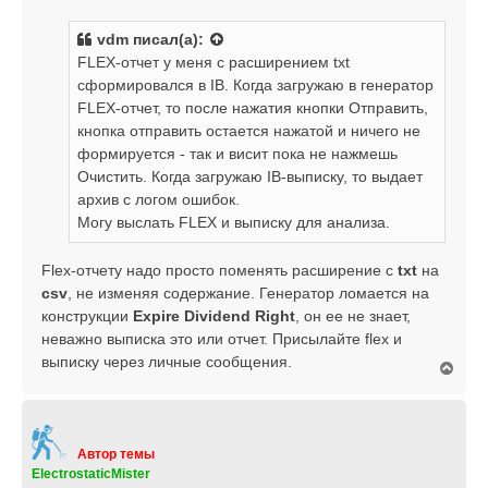
о
у
б
vdm
писал(а):
щ
FLEX-отчет у меня с расширением txt
е
сформировался в IB. Когда загружаю в генератор
н
FLEX-отчет, то после нажатия кнопки Отправить,
и
е
кнопка отправить остается нажатой и ничего не
формируется - так и висит пока не нажмешь
Очистить. Когда загружаю IB-выписку, то выдает
архив с логом ошибок.
Могу выслать FLEX и выписку для анализа.
Flex-отчету надо просто поменять расширение с
txt
на
csv
, не изменяя содержание. Генератор ломается на
конструкции
Expire Dividend Right
, он ее не знает,
неважно выписка это или отчет. Присылайте flex и
выписку через личные сообщения.
В
е
р
н
у
т
Автор темы
ь
ElectrostaticMister