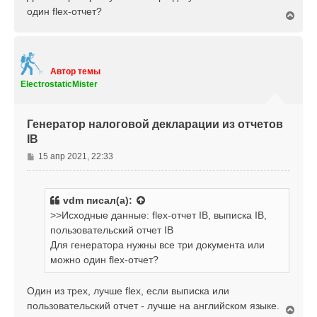
е
один flex-отчет?
н
В
е
и
р
е
н
у
т
Автор темы
ь
ElectrostaticMister
с
я
к
Генератор налоговой декларации из отчетов
н
IB
а
ч
С
15 апр 2021, 22:33
а
о
л
о
у
б
vdm
писал(а):
щ
>>Исходные данные: flex-отчет IB, выписка IB,
е
пользовательский отчет IB
н
Для генератора нужны все три документа или
и
е
можно один flex-отчет?
Один из трех, лучше flex, если выписка или
пользовательский отчет - лучше на английском языке.
В