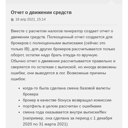
с
я
к
Отчет о движении средств
н
а
С
16 апр 2021, 15:14
ч
о
а
о
Вместе с расчетом налогов генератор создает отчет о
л
б
движении средств. Полноценный отчет создается для
у
щ
брокеров с полноценными выписками (сейчас это
е
только IB), для других брокеров рассчитывается только
н
оборот, остатки надо брать откуда-то вручную.
и
е
Обычно отчет о движении рассчитывается правильно и
сверяется по остаткам с выпиской, но иногда возможны
ошибки, они выводятся в лог. Возможные причины
ошибок:
когда-то была сделана смена базовой валюты
брокера
брокер в качестве бонуса возвращал комиссии
портфель в целом рассчитан с ошибками
смена года оказывается внутри выписки/flex
(например, она сделана за период с 1 декабря
2020 по 31 марта 2021)