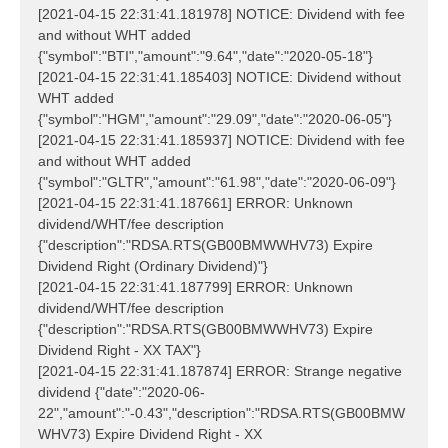
[2021-04-15 22:31:41.181978] NOTICE: Dividend with fee
and without WHT added
{"symbol":"BTI","amount":"9.64","date":"2020-05-18"}
[2021-04-15 22:31:41.185403] NOTICE: Dividend without
WHT added
{"symbol":"HGM","amount":"29.09","date":"2020-06-05"}
[2021-04-15 22:31:41.185937] NOTICE: Dividend with fee
and without WHT added
{"symbol":"GLTR","amount":"61.98","date":"2020-06-09"}
[2021-04-15 22:31:41.187661] ERROR: Unknown
dividend/WHT/fee description
{"description":"RDSA.RTS(GB00BMWWHV73) Expire
Dividend Right (Ordinary Dividend)"}
[2021-04-15 22:31:41.187799] ERROR: Unknown
dividend/WHT/fee description
{"description":"RDSA.RTS(GB00BMWWHV73) Expire
Dividend Right - XX TAX"}
[2021-04-15 22:31:41.187874] ERROR: Strange negative
dividend {"date":"2020-06-
22","amount":"-0.43","description":"RDSA.RTS(GB00BMW
WHV73) Expire Dividend Right - XX