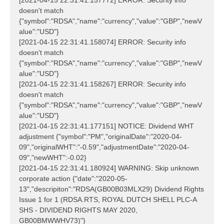
[2021-04-15 22:31:41.157772] ERROR: Security info
doesn't match
{"symbol":"RDSA","name":"currency","value":"GBP","newV
alue":"USD"}
[2021-04-15 22:31:41.158074] ERROR: Security info
doesn't match
{"symbol":"RDSA","name":"currency","value":"GBP","newV
alue":"USD"}
[2021-04-15 22:31:41.158267] ERROR: Security info
doesn't match
{"symbol":"RDSA","name":"currency","value":"GBP","newV
alue":"USD"}
[2021-04-15 22:31:41.177151] NOTICE: Dividend WHT
adjustment {"symbol":"PM","originalDate":"2020-04-
09","originalWHT":"-0.59","adjustmentDate":"2020-04-
09","newWHT":-0.02}
[2021-04-15 22:31:41.180924] WARNING: Skip unknown
corporate action {"date":"2020-05-
13","descripiton":"RDSA(GB00B03MLX29) Dividend Rights
Issue 1 for 1 (RDSA.RTS, ROYAL DUTCH SHELL PLC-A
SHS - DIVIDEND RIGHTS MAY 2020,
GB00BMWWHV73)"}