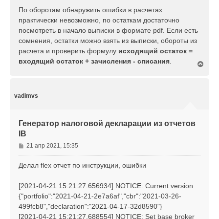
По оборотам обнаружить ошибки в расчетах
практически невозможно, по остаткам достаточно
посмотреть в начало выписки в формате pdf. Если есть
сомнения, остатки можно взять из выписки, обороты из
расчета и проверить формулу
исходящий остаток =
входящий остаток + зачисления - списания
.
В
е
р
н
у
vadimvs
т
ь
с
Генератор налоговой декларации из отчетов
я
IB
к
н
С
21 апр 2021, 15:35
а
о
ч
о
Делал flex отчет по инструкции, ошибки
а
б
л
щ
у
[2021-04-21 15:21:27.656934] NOTICE: Current version
е
{"portfolio":"2021-04-21-2e7a6af","cbr":"2021-03-26-
н
499fcb8","declaration":"2021-04-17-32d8590"}
и
е
[2021-04-21 15:21:27.688554] NOTICE: Set base broker