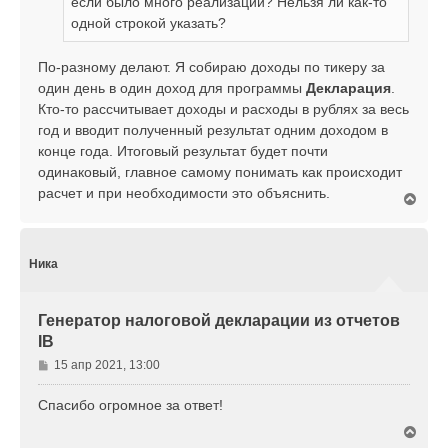
если было много реализаций? Нельзя ли как-то
одной строкой указать?
По-разному делают. Я собираю доходы по тикеру за
один день в один доход для программы
Декларация
.
Кто-то рассчитывает доходы и расходы в рублях за весь
год и вводит полученный результат одним доходом в
конце года. Итоговый результат будет почти
одинаковый, главное самому понимать как происходит
расчет и при необходимости это объяснить.
В
е
р
н
у
Ника
т
ь
с
Генератор налоговой декларации из отчетов
я
IB
к
н
С
15 апр 2021, 13:00
а
о
ч
о
Спасибо огромное за ответ!
а
б
л
В
щ
у
е