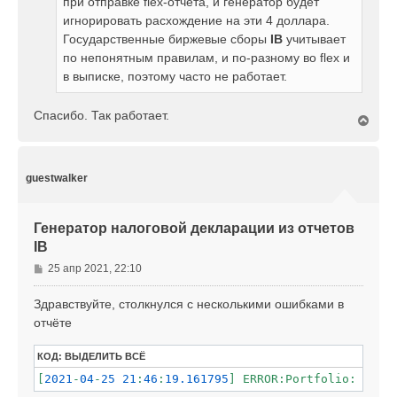
при отправке flex-отчета, и генератор будет
игнорировать расхождение на эти 4 доллара.
Государственные биржевые сборы
IB
учитывает
по непонятным правилам, и по-разному во flex и
в выписке, поэтому часто не работает.
Спасибо. Так работает.
В
е
р
н
у
guestwalker
т
ь
с
Генератор налоговой декларации из отчетов
я
IB
к
н
С
25 апр 2021, 22:10
а
о
ч
о
Здравствуйте, столкнулся с несколькими ошибками в
а
б
л
отчёте
щ
у
е
КОД:
ВЫДЕЛИТЬ ВСЁ
н
[
2021
-
04
-
25
21
:
46
:
19.161795
] ERROR:Portfolio: Secu
и
е