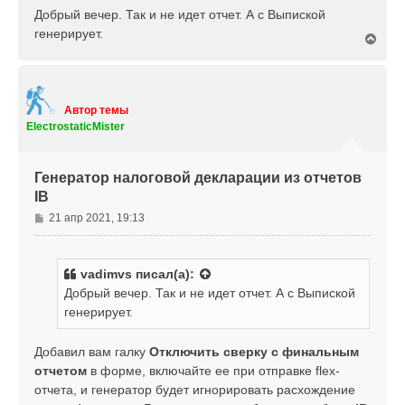
Добрый вечер. Так и не идет отчет. А с Выпиской
генерирует.
В
е
р
н
у
т
Автор темы
ь
ElectrostaticMister
с
я
к
Генератор налоговой декларации из отчетов
н
IB
а
ч
С
21 апр 2021, 19:13
а
о
л
о
у
б
vadimvs
писал(а):
щ
Добрый вечер. Так и не идет отчет. А с Выпиской
е
генерирует.
н
и
е
Добавил вам галку
Отключить сверку с финальным
отчетом
в форме, включайте ее при отправке flex-
отчета, и генератор будет игнорировать расхождение