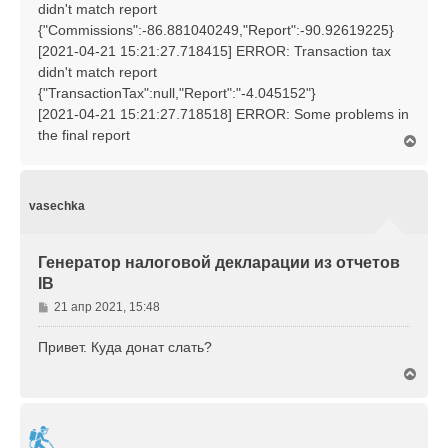
didn't match report
{"Commissions":-86.881040249,"Report":-90.92619225}
[2021-04-21 15:21:27.718415] ERROR: Transaction tax
didn't match report
{"TransactionTax":null,"Report":"-4.045152"}
[2021-04-21 15:21:27.718518] ERROR: Some problems in
the final report
В
е
р
н
у
vasechka
т
ь
с
Генератор налоговой декларации из отчетов
я
IB
к
н
С
21 апр 2021, 15:48
а
о
ч
о
Привет. Куда донат слать?
а
б
л
В
щ
у
е
е
р
н
н
и
у