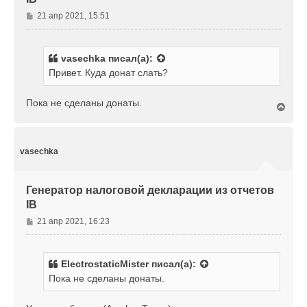
ч
С
21 апр 2021, 15:51
а
о
л
о
у
б
vasechka
писал(а):
щ
Привет. Куда донат слать?
е
н
и
Пока не сделаны донаты.
В
е
е
р
н
у
vasechka
т
ь
с
Генератор налоговой декларации из отчетов
я
IB
к
н
С
21 апр 2021, 16:23
а
о
ч
о
а
б
л
ElectrostaticMister
писал(а):
щ
у
Пока не сделаны донаты.
е
н
и