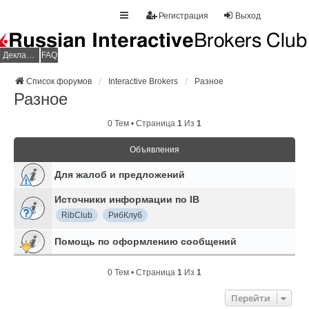
Регистрация
Выход
Декларация НДФЛ
FAQ
Список форумов
Interactive Brokers
Разное
Разное
0 Тем • Страница
1
Из
1
Объявления
Для жалоб и предложений
Источники информации по IB
RibClub
РибКлуб
Помощь по оформлению сообщений
0 Тем • Страница
1
Из
1
Перейти