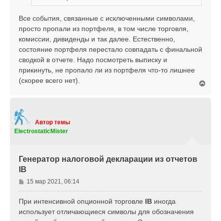
Все события, связанные с исключенными символами,
просто пропали из портфеля, в том числе торговля,
комиссии, дивиденды и так далее. Естественно,
состояние портфеля перестало совпадать с финальной
сводкой в отчете. Надо посмотреть выписку и
прикинуть, не пропало ли из портфеля что-то лишнее
(скорее всего нет).
В
е
р
н
у
т
Автор темы
ь
ElectrostaticMister
с
я
к
Генератор налоговой декларации из отчетов
н
IB
а
ч
С
15 мар 2021, 06:14
а
о
л
о
При интенсивной опционной торговле
IB
иногда
у
б
использует отличающиеся символы для обозначения
щ