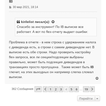
IB
а
ч
С
30 мар 2021, 18:14
а
о
л
о
у
б
kirilelist
писал(а):
щ
Спасибо за инструмент! По IB выписке все
е
работает. А вот по flex-отчету выдает ошибки:
н
и
е
Проблема в отчете - в нем строка с удержанием налога
с дивиденда есть, а строки с самим дивидендом нет. В
выписке есть обе строки. Надо проверить настройку
flex-запроса, все ли секции/подсекции выбраны
правильно, может быть подсекция дивидендов в
транзакциях просто пропущена . Также может быть
IB
глючит, на этих выходных он например слегка сломал
выписки.
В
е
р
Страница
4
Из
19
1
2
3
4
5
6
19
Пред.
След.
362 Сообщения
…
н
у
т
Перейти
ь
с