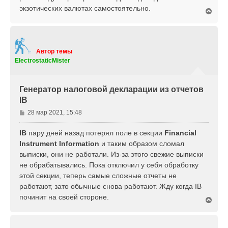
экзотических валютах самостоятельно.
В
е
р
н
у
т
Автор темы
ь
ElectrostaticMister
с
я
к
Генератор налоговой декларации из отчетов
н
IB
а
ч
С
28 мар 2021, 15:48
а
о
л
о
IB
пару дней назад потерял поле в секции
Financial
у
б
Instrument Information
и таким образом сломал
щ
выписки, они не работали. Из-за этого свежие выписки
е
не обрабатывались. Пока отключил у себя обработку
н
этой секции, теперь самые сложные отчеты не
и
е
работают, зато обычные снова работают. Жду когда IB
починит на своей стороне.
В
е
р
н