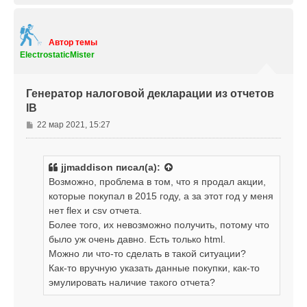
р
н
у
т
Автор темы
ь
ElectrostaticMister
с
я
к
Генератор налоговой декларации из отчетов
н
IB
а
ч
С
22 мар 2021, 15:27
а
о
л
о
у
б
jjmaddison
писал(а):
щ
Возможно, проблема в том, что я продал акции,
е
которые покупал в 2015 году, а за этот год у меня
н
нет flex и csv отчета.
и
е
Более того, их невозможно получить, потому что
было уж очень давно. Есть только html.
Можно ли что-то сделать в такой ситуации?
Как-то вручную указать данные покупки, как-то
эмулировать наличие такого отчета?