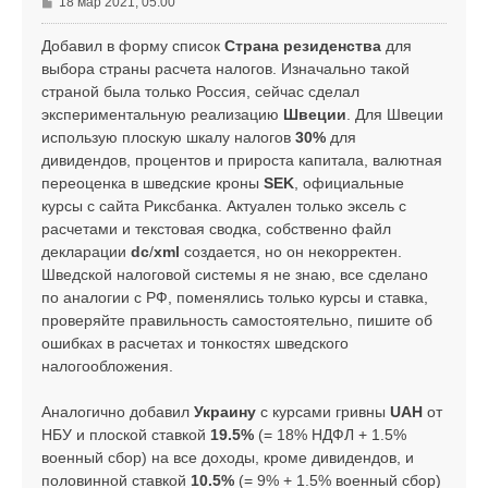
С
18 мар 2021, 05:00
ч
о
а
о
Добавил в форму список
Страна резиденства
для
л
б
выбора страны расчета налогов. Изначально такой
у
щ
страной была только Россия, сейчас сделал
е
экспериментальную реализацию
Швеции
. Для Швеции
н
использую плоскую шкалу налогов
30%
для
и
е
дивидендов, процентов и прироста капитала, валютная
переоценка в шведские кроны
SEK
, официальные
курсы с сайта Риксбанка. Актуален только эксель с
расчетами и текстовая сводка, собственно файл
декларации
dc
/
xml
создается, но он некорректен.
Шведской налоговой системы я не знаю, все сделано
по аналогии с РФ, поменялись только курсы и ставка,
проверяйте правильность самостоятельно, пишите об
ошибках в расчетах и тонкостях шведского
налогообложения.
Аналогично добавил
Украину
с курсами гривны
UAH
от
НБУ и плоской ставкой
19.5%
(= 18% НДФЛ + 1.5%
военный сбор) на все доходы, кроме дивидендов, и
половинной ставкой
10.5%
(= 9% + 1.5% военный сбор)