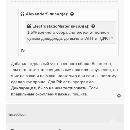
о
а
о
л
б
у
AlexanderS
писал(а):
щ
е
ElectrostaticMister
писал(а):
н
1.5% военного сбора считаются от полной
и
е
суммы дивиденда, до вычета WHT и НДФЛ ?
Да
Добавил отдельный учет военного сбора. Возможно,
там есть какие-то специальные правила округления, но
я их не знаю и не знаю, насколько они важны, поэтому
сделал как проще. Для РФ есть программа
Декларация
, было на чем тестировать. Если
правильные округления важны, пишите.
В
е
р
н
у
jjmaddison
т
ь
с