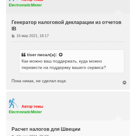
ь
ElectrostaticMister
с
я
к
Генератор налоговой декларации из отчетов
н
IB
а
ч
С
16 мар 2021, 18:17
а
о
л
о
у
б
tiser
писал(а):
щ
Как можно ваш поддержать, куда можно
е
перевести на поддержку вашего сервиса?
н
и
е
Пока никак, не сделал еще.
В
е
р
н
у
т
Автор темы
ь
ElectrostaticMister
с
я
к
Расчет налогов для Швеции
н
а