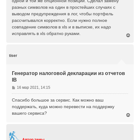
одной и той же опционной позиции. Сделал замену
е
разных символов на один в простейших случаях с
н
выводом предупреждения в лог, чтобы портфель
и
е
рассчитывался корректно. Если нужно полное
совпадение символов в xls и в выписке, их надо
исправлять в xls обратно руками.
В
е
р
н
у
tiser
т
ь
с
Генератор налоговой декларации из отчетов
я
IB
к
н
С
16 мар 2021, 14:15
а
о
ч
о
Спасибо большое за сервис. Как можно ваш
а
б
л
поддержать, куда можно перевести на поддержку
щ
у
вашего сервиса?
В
е
е
н
р
и
н
е
у
т
Автор темы