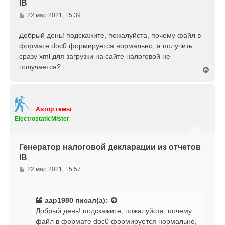
IB
к
н
С
22 мар 2021, 15:39
а
о
ч
о
Добрый день! подскажите, пожалуйста, почему файл в
а
б
л
формате doc0 формируется нормально, а получить
щ
у
сразу xml для загрузки на сайте налоговой не
е
получается?
н
В
е
и
р
е
н
у
т
Автор темы
ь
ElectrostaticMister
с
я
к
Генератор налоговой декларации из отчетов
н
IB
а
ч
С
22 мар 2021, 15:57
а
о
л
о
у
б
aap1980
писал(а):
щ
Добрый день! подскажите, пожалуйста, почему
е
файл в формате doc0 формируется нормально,
н