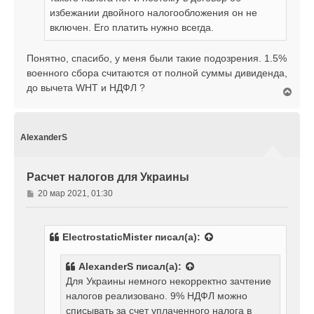
избежании двойного налогообложения он не
включен. Его платить нужно всегда.
Понятно, спасибо, у меня были такие подозрения. 1.5%
военного сбора считаются от полной суммы дивиденда,
до вычета WHT и НДФЛ ?
В
е
р
н
у
AlexanderS
т
ь
с
Расчет налогов для Украины
я
к
С
20 мар 2021, 01:30
н
о
а
о
ч
б
а
ElectrostaticMister
писал(а):
щ
л
е
у
AlexanderS
писал(а):
н
Для Украины немного некорректно зачтение
и
е
налогов реализовано. 9% НДФЛ можно
списывать за счет уплаченного налога в