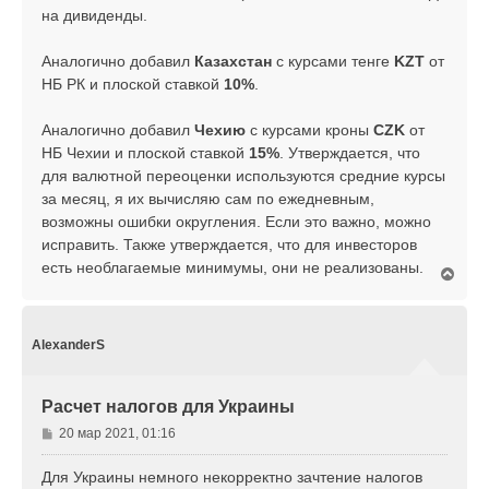
на дивиденды.
Аналогично добавил
Казахстан
с курсами тенге
KZT
от
НБ РК и плоской ставкой
10%
.
Аналогично добавил
Чехию
с курсами кроны
CZK
от
НБ Чехии и плоской ставкой
15%
. Утверждается, что
для валютной переоценки используются средние курсы
за месяц, я их вычисляю сам по ежедневным,
возможны ошибки округления. Если это важно, можно
исправить. Также утверждается, что для инвесторов
есть необлагаемые минимумы, они не реализованы.
В
е
р
н
у
AlexanderS
т
ь
с
Расчет налогов для Украины
я
к
С
20 мар 2021, 01:16
н
о
а
о
Для Украины немного некорректно зачтение налогов
ч