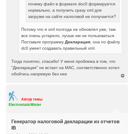
е
почему файл в формате doc0 формируется
нормально, а получить сразу xml для
загрузки на сайте налоговой не получается?
Потому что я xml полгода не обновлял уже, там
все очень устарело, лучше им не пользоваться.
Поставьте программу
Декларация
, она по файлу
dc0 умеет создавать правильный xml.
Тогда понятно, спасибо! У меня проблема в том, что
"Декларация" не встает на MAC, соответственно хотел
обойтись напрямую без нее
В
е
р
н
у
т
Автор темы
ь
ElectrostaticMister
с
я
к
Генератор налоговой декларации из отчетов
н
IB
а
ч