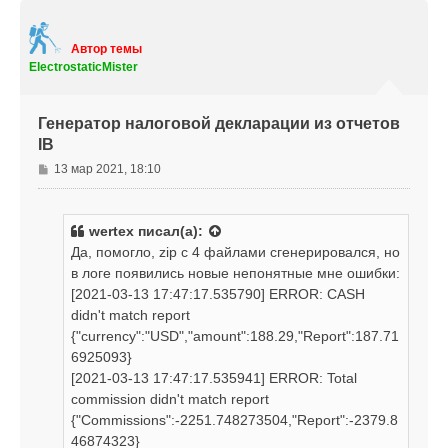
р
н
у
т
Автор темы
ь
ElectrostaticMister
с
я
к
Генератор налоговой декларации из отчетов
н
IB
а
ч
С
13 мар 2021, 18:10
а
о
л
о
у
б
wertex
писал(а):
щ
Да, помогло, zip c 4 файлами сгенерировался, но
е
в логе появились новые непонятные мне ошибки:
н
[2021-03-13 17:47:17.535790] ERROR: CASH
и
е
didn't match report
{"currency":"USD","amount":188.29,"Report":187.71
6925093}
[2021-03-13 17:47:17.535941] ERROR: Total
commission didn't match report
{"Commissions":-2251.748273504,"Report":-2379.8
46874323}