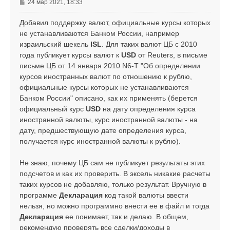
С
24 мар 2021, 18:33
а
о
л
о
Добавил поддержку валют, официальные курсы которых
у
б
не устанавливаются Банком России, например
щ
израильский шекель
ISL
. Для таких валют ЦБ с 2010
е
года публикует курсы валют к
USD
от Reuters, в письме
н
письме ЦБ от 14 января 2010 N6-Т "Об определении
и
е
курсов иностранных валют по отношению к рублю,
официальные курсы которых не устанавливаются
Банком России" описано, как их применять (берется
официальный курс
USD
на дату определения курса
иностранной валюты, курс иностранной валюты - на
дату, предшествующую дате определения курса,
получается курс иностранной валюты к рублю).
Не знаю, почему ЦБ сам не публикует результаты этих
подсчетов и как их проверить. В эксель никакие расчеты
таких курсов не добавляю, только результат. Вручную в
программе
Декларация
код такой валюты ввести
нельзя, но можно программно внести ее в файл и тогда
Декларация
ее понимает, так и делаю. В общем,
рекомендую проверять все сделки/доходы в