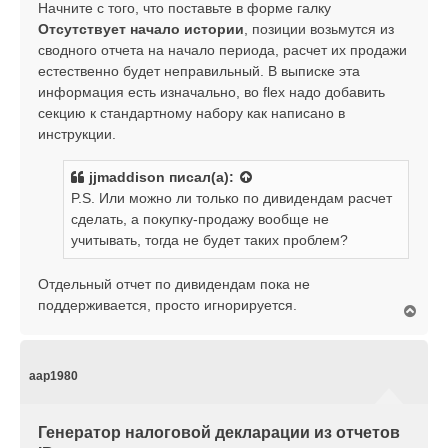
Начните с того, что поставьте в форме галку
Отсутствует начало истории
, позиции возьмутся из
сводного отчета на начало периода, расчет их продажи
естественно будет неправильный. В выписке эта
информация есть изначально, во flex надо добавить
секцию к стандартному набору как написано в
инструкции.
jjmaddison
писал(а):
P.S. Или можно ли только по дивидендам расчет
сделать, а покупку-продажу вообще не
учитывать, тогда не будет таких проблем?
Отдельный отчет по дивидендам пока не
поддерживается, просто игнорируется.
В
е
р
н
у
aap1980
т
ь
с
Генератор налоговой декларации из отчетов
я