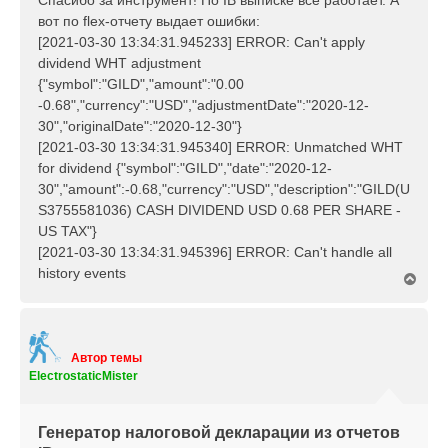
Спасибо за инструмент! По IB выписке все работает. А
а
б
л
вот по flex-отчету выдает ошибки:
щ
у
[2021-03-30 13:34:31.945233] ERROR: Can't apply
е
dividend WHT adjustment
н
{"symbol":"GILD","amount":"0.00
и
е
-0.68","currency":"USD","adjustmentDate":"2020-12-
30","originalDate":"2020-12-30"}
[2021-03-30 13:34:31.945340] ERROR: Unmatched WHT
for dividend {"symbol":"GILD","date":"2020-12-
30","amount":-0.68,"currency":"USD","description":"GILD(U
S3755581036) CASH DIVIDEND USD 0.68 PER SHARE -
US TAX"}
[2021-03-30 13:34:31.945396] ERROR: Can't handle all
history events
В
е
р
н
у
т
Автор темы
ь
ElectrostaticMister
с
я
к
Генератор налоговой декларации из отчетов
н