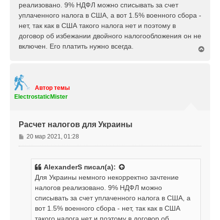
б
реализовано. 9% НДФЛ можно списывать за счет
а
щ
л
уплаченного налога в США, а вот 1.5% военного сбора -
е
у
нет, так как в США такого налога нет и поэтому в
н
договор об избежании двойного налогообложения он не
и
е
включен. Его платить нужно всегда.
В
е
р
н
у
т
Автор темы
ь
ElectrostaticMister
с
я
к
Расчет налогов для Украины
н
а
С
20 мар 2021, 01:28
ч
о
а
о
л
б
у
AlexanderS
писал(а):
щ
Для Украины немного некорректно зачтение
е
налогов реализовано. 9% НДФЛ можно
н
списывать за счет уплаченного налога в США, а
и
е
вот 1.5% военного сбора - нет, так как в США
такого налога нет и поэтому в договор об