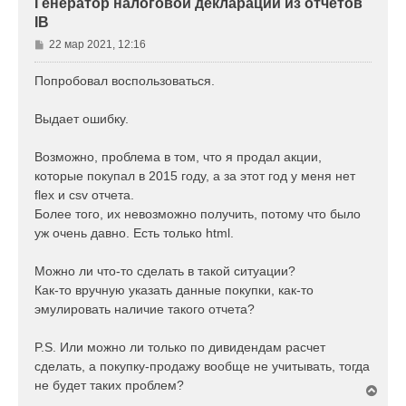
Генератор налоговой декларации из отчетов
я
IB
к
н
С
22 мар 2021, 12:16
а
о
ч
о
Попробовал воспользоваться.
а
б
л
щ
у
Выдает ошибку.
е
н
Возможно, проблема в том, что я продал акции,
и
е
которые покупал в 2015 году, а за этот год у меня нет
flex и csv отчета.
Более того, их невозможно получить, потому что было
уж очень давно. Есть только html.
Можно ли что-то сделать в такой ситуации?
Как-то вручную указать данные покупки, как-то
эмулировать наличие такого отчета?
P.S. Или можно ли только по дивидендам расчет
сделать, а покупку-продажу вообще не учитывать, тогда
не будет таких проблем?
В
е