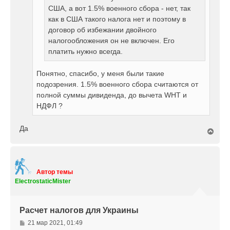
США, а вот 1.5% военного сбора - нет, так
как в США такого налога нет и поэтому в
договор об избежании двойного
налогообложения он не включен. Его
платить нужно всегда.
Понятно, спасибо, у меня были такие
подозрения. 1.5% военного сбора считаются от
полной суммы дивиденда, до вычета WHT и
НДФЛ ?
Да
В
е
р
н
у
т
Автор темы
ь
ElectrostaticMister
с
я
к
Расчет налогов для Украины
н
а
С
21 мар 2021, 01:49
ч