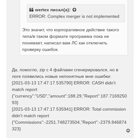
е
wertex
писал(а):
н
ERROR: Complex merger is not implemented
и
е
Это значит, что корпоративное действие такого
типа/в таком формате программа пока не
понимает, написал вам ЛС как отключить
проверку ошибок.
Да, помогло, zip c 4 файлами сгенерировался, но в
логе появились новые непонятные мне ошибки:
[2021-03-13 17:47:17.535790] ERROR: CASH didn't
match report
{"currency":"USD","amount":188.29,"Report":187.7169250
93}
[2021-03-13 17:47:17.535941] ERROR: Total commission
didn't match report
{"Commissions":-2251.748273504,"Report":-2379.846874
323}
В
е