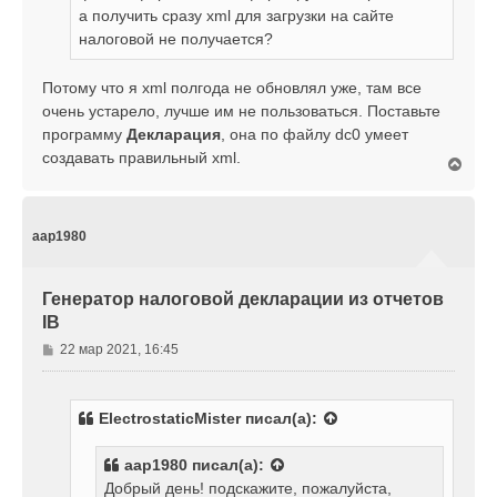
а получить сразу xml для загрузки на сайте
и
е
налоговой не получается?
Потому что я xml полгода не обновлял уже, там все
очень устарело, лучше им не пользоваться. Поставьте
программу
Декларация
, она по файлу dc0 умеет
создавать правильный xml.
В
е
р
н
у
aap1980
т
ь
с
Генератор налоговой декларации из отчетов
я
IB
к
н
С
22 мар 2021, 16:45
а
о
ч
о
а
б
л
ElectrostaticMister
писал(а):
щ
у
е
aap1980
писал(а):
н
Добрый день! подскажите, пожалуйста,
и