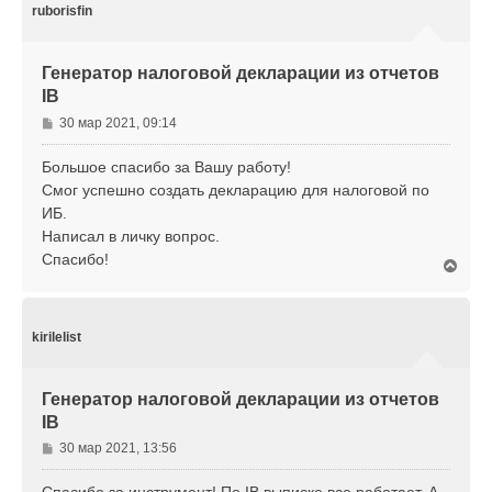
у
ruborisfin
т
ь
с
Генератор налоговой декларации из отчетов
я
IB
к
н
С
30 мар 2021, 09:14
а
о
ч
о
Большое спасибо за Вашу работу!
а
б
л
Смог успешно создать декларацию для налоговой по
щ
у
ИБ.
е
Написал в личку вопрос.
н
Спасибо!
и
В
е
е
р
н
у
kirilelist
т
ь
с
Генератор налоговой декларации из отчетов
я
IB
к
н
С
30 мар 2021, 13:56
а
о
ч
о