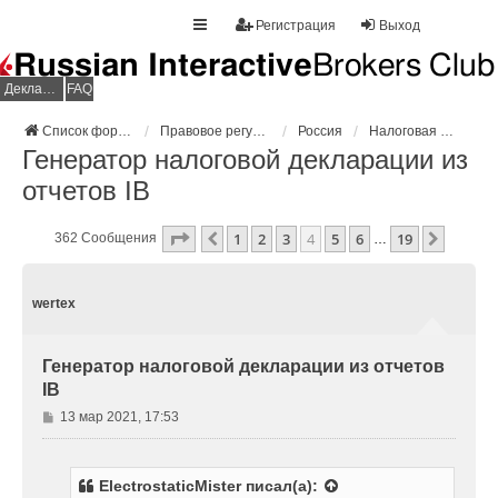
Регистрация
Выход
Декларация НДФЛ
FAQ
Список форумов
Правовое регулирование
Россия
Налоговая декларация
Генератор налоговой декларации из
отчетов IB
Страница
4
Из
19
1
2
3
4
5
6
19
Пред.
След.
362 Сообщения
…
wertex
Генератор налоговой декларации из отчетов
IB
С
13 мар 2021, 17:53
о
о
б
ElectrostaticMister
писал(а):
щ