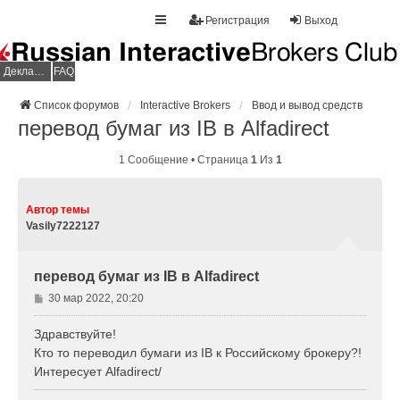
Регистрация
Выход
Декларация НДФЛ
FAQ
Список форумов
Interactive Brokers
Ввод и вывод средств
перевод бумаг из IB в Alfadirect
1 Сообщение • Страница
1
Из
1
Автор темы
Vasily7222127
перевод бумаг из IB в Alfadirect
С
30 мар 2022, 20:20
о
о
Здравствуйте!
б
Кто то переводил бумаги из IB к Российскому брокеру?!
щ
Интересует Alfadirect/
е
н