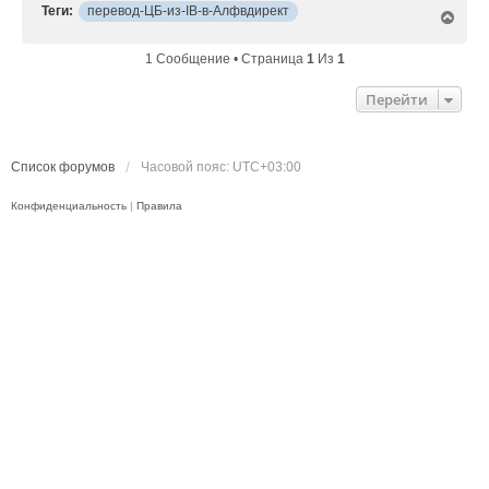
Теги:
перевод-ЦБ-из-IB-в-Алфвдирект
и
В
е
е
р
1 Сообщение • Страница
1
Из
1
н
у
Перейти
т
ь
с
я
Список форумов
Часовой пояс:
UTC+03:00
к
н
Конфиденциальность
|
Правила
а
ч
а
л
у