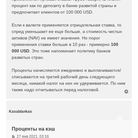
процент как по депозиту в банке развитой страны и
предпочитает клиентов от 100 000 USD.
Если к валюте применяется отрицательная ставка, то
спред уменьшает ее еще больше, а cтоимость чистых
активов (NAV) не имеет значения. Но порог
применения ставки больше в 10 раз - примерно
100
000 USD
. Это тоже напоминает политику банков
развитых стран.
Проценты начисляются ежедневно и выплачиваются/
списываются на третий рабочий день следующего
месяца, никакой налог на них не удерживается. По ним
также надо отчитываться перед налоговой.
В
е
р
н
у
Kasablankas
т
ь
с
Проценты на кэш
я
к
С
27 янв 2021, 03:16