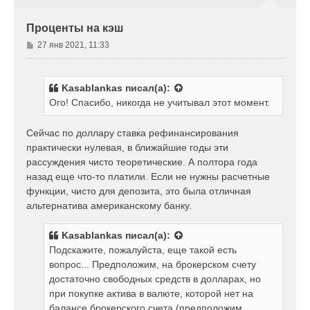
я
к
Проценты на кэш
н
а
С
27 янв 2021, 11:33
ч
о
а
о
л
б
у
Kasablankas
писал(а):
щ
Ого! Спасибо, никогда не учитывал этот момент.
е
н
и
Сейчас по доллару ставка рефинансирования
е
практически нулевая, в ближайшие годы эти
рассуждения чисто теоретические. А полтора года
назад еще что-то платили. Если не нужны расчетные
функции, чисто для депозита, это была отличная
альтернатива американскому банку.
Kasablankas
писал(а):
Подскажите, пожалуйста, еще такой есть
вопрос... Предположим, на брокерском счету
достаточно свободных средств в долларах, но
при покупке актива в валюте, которой нет на
балансе брокерского счета (предположим