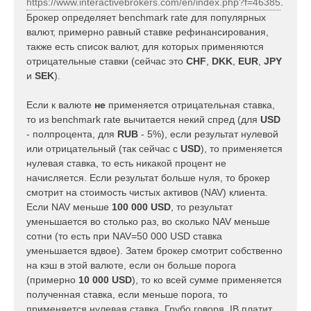
https://www.interactivebrokers.com/en/index.php?f=46385
.
н
Брокер определяет benchmark rate для популярных
и
е
валют, примерно равный ставке рефинансирования,
также есть список валют, для которых применяются
отрицательные ставки (сейчас это
CHF
,
DKK
,
EUR
,
JPY
и
SEK
).
Если к валюте
не
применяется отрицательная ставка,
то из benchmark rate вычитается некий спред (для
USD
- полпроцента, для
RUB
- 5%), если результат нулевой
или отрицательный (так сейчас с
USD
), то применяется
нулевая ставка, то есть никакой процент не
начисляется. Если результат больше нуля, то брокер
смотрит на cтоимость чистых активов (NAV) клиента.
Если NAV меньше
100 000 USD
, то результат
уменьшается во столько раз, во сколько NAV меньше
сотни (то есть при NAV=50 000 USD ставка
уменьшается вдвое). Затем брокер смотрит собственно
на кэш в этой валюте, если он больше порога
(примерно
10 000 USD
), то ко всей сумме применяется
полученная ставка, если меньше порога, то
применяется нулевая ставка. Грубо говоря, IB платит