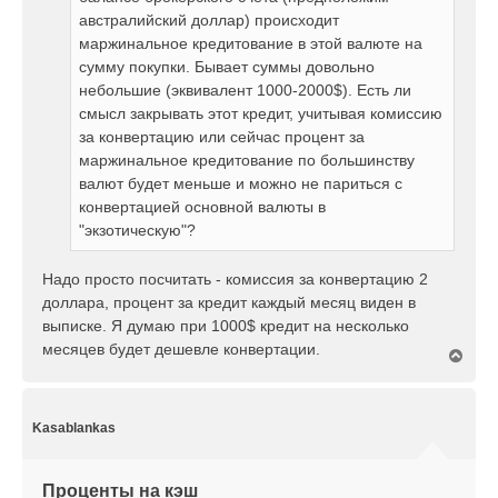
австралийский доллар) происходит
маржинальное кредитование в этой валюте на
сумму покупки. Бывает суммы довольно
небольшие (эквивалент 1000-2000$). Есть ли
смысл закрывать этот кредит, учитывая комиссию
за конвертацию или сейчас процент за
маржинальное кредитование по большинству
валют будет меньше и можно не париться с
конвертацией основной валюты в
"экзотическую"?
Надо просто посчитать - комиссия за конвертацию 2
доллара, процент за кредит каждый месяц виден в
выписке. Я думаю при 1000$ кредит на несколько
месяцев будет дешевле конвертации.
В
е
р
н
у
Kasablankas
т
ь
с
Проценты на кэш
я