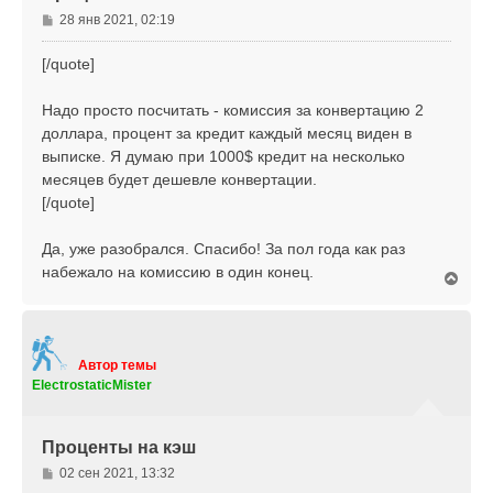
к
С
28 янв 2021, 02:19
н
о
а
о
[/quote]
ч
б
а
щ
л
Надо просто посчитать - комиссия за конвертацию 2
е
у
доллара, процент за кредит каждый месяц виден в
н
выписке. Я думаю при 1000$ кредит на несколько
и
е
месяцев будет дешевле конвертации.
[/quote]
Да, уже разобрался. Спасибо! За пол года как раз
набежало на комиссию в один конец.
В
е
р
н
у
т
Автор темы
ь
ElectrostaticMister
с
я
к
Проценты на кэш
н
а
С
02 сен 2021, 13:32
ч
о