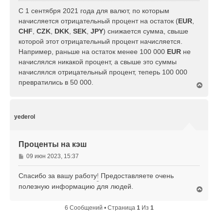
а
о
С 1 сентября 2021 года для валют, по которым
л
б
начисляется отрицательный процент на остаток (
EUR
,
у
щ
CHF
,
CZK
,
DKK
,
SEK
,
JPY
) снижается сумма, свыше
е
которой этот отрицательный процент начисляется.
н
Например, раньше на остаток менее 100 000
EUR
не
и
е
начислялся никакой процент, а свыше это суммы
начислялся отрицательный процент, теперь 100 000
превратились в 50 000.
В
е
р
н
у
yederol
т
ь
с
Проценты на кэш
я
к
С
09 июн 2023, 15:37
н
о
а
о
Спасибо за вашу работу
!
Предоставляете очень
ч
б
а
полезную информацию для людей.
В
щ
л
е
е
у
р
6 Сообщений • Страница
1
Из
1
н
н
и