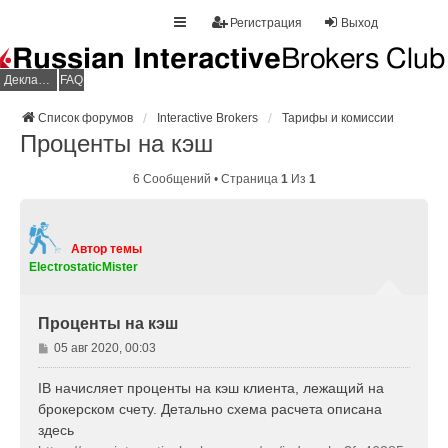
Регистрация
Выход
Декларация НДФЛ
FAQ
Список форумов
Interactive Brokers
Тарифы и комиссии
Проценты на кэш
6 Сообщений • Страница
1
Из
1
Автор темы
ElectrostaticMister
Проценты на кэш
С
05 авг 2020, 00:03
о
о
IB начисляет проценты на кэш клиента, лежащий на
б
брокерском счету. Детально схема расчета описана
щ
здесь
е