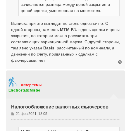
зачисляется разница между ценой закрытия и
н
ценой сделки, умноженная на множитель.
и
е
Выписка при это выглядит не столь однозначно. С
одной стороны, там есть
MTM P/L
в день сделки и цены
закрытия, по которым можно рассчитать три
составляющих вариационной маржи. С другой стороны,
там явно указан
Basis
, рассчитанный по номиналу, а
движений по счету, привязанных к сделкам с
фьючерсами, нет.
В
е
р
н
у
т
Автор темы
ь
ElectrostaticMister
с
я
к
Налогообложение валютных фьючерсов
н
а
С
21 фев 2021, 18:05
ч
о
а
о
л
б