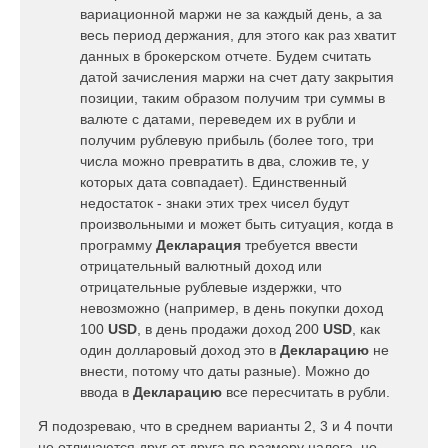
вариационной маржи не за каждый день, а за
весь период держания, для этого как раз хватит
данных в брокерском отчете. Будем считать
датой зачисления маржи на счет дату закрытия
позиции, таким образом получим три суммы в
валюте с датами, переведем их в рубли и
получим рублевую прибыль (более того, три
числа можно превратить в два, сложив те, у
которых дата совпадает). Единственный
недостаток - знаки этих трех чисел будут
произвольными и может быть ситуация, когда в
программу
Декларация
требуется ввести
отрицательный валютный доход или
отрицательные рублевые издержки, что
невозможно (например, в день покупки доход
100
USD
, в день продажи доход 200
USD
, как
один долларовый доход это в
Декларацию
не
внести, потому что даты разные). Можно до
ввода в
Декларацию
все пересчитать в рубли.
Я подозреваю, что в среднем варианты 2, 3 и 4 почти
не отличаются друг от друга по размеру налога, но