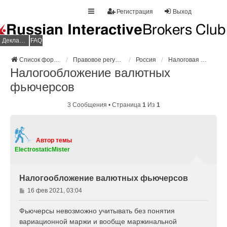
Регистрация
Выход
Декларация НДФЛ
FAQ
Список форумов
Правовое регулирование
Россия
Налоговая декларация
Налогообложение валютных
фьючерсов
3 Сообщения • Страница
1
Из
1
Автор темы
ElectrostaticMister
Налогообложение валютных фьючерсов
С
16 фев 2021, 03:04
о
о
Фьючерсы невозможно учитывать без понятия
б
вариационной маржи и вообще маржинальной
щ