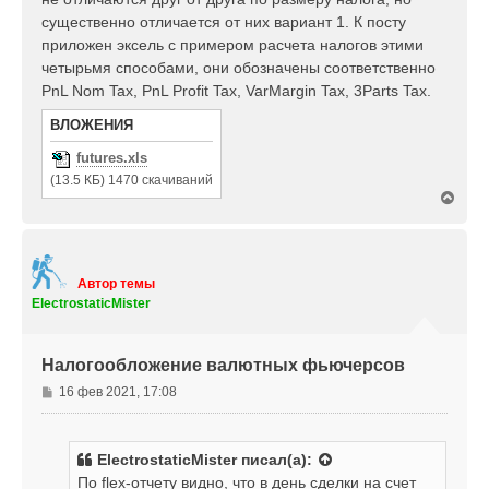
существенно отличается от них вариант 1. К посту
приложен эксель с примером расчета налогов этими
четырьмя способами, они обозначены соответственно
PnL Nom Tax, PnL Profit Tax, VarMargin Tax, 3Parts Tax.
ВЛОЖЕНИЯ
futures.xls
(13.5 КБ) 1470 скачиваний
В
е
р
н
у
т
Автор темы
ь
ElectrostaticMister
с
я
к
Налогообложение валютных фьючерсов
н
а
С
16 фев 2021, 17:08
ч
о
а
о
л
б
у
ElectrostaticMister
писал(а):
щ
По flex-отчету видно, что в день сделки на счет
е