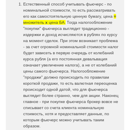
Естественный способ учитывать фьючерс - по
номинальной стоимости, то есть рассматривать
его как самостоятельную ценную бумагу, цена
=
множитель
x
цена БА.
Тогда налогообложение
"покупки" фьючерса выглядит традиционно -
издержки и доход исчисляются в рублях по курсу
на момент сделок. При этом возникает проблема
- за счет огромной номинальной стоимости налог
будет зависеть в первую очередь от колебаний
курса рубля (а его постоянная девальвация
означает увеличение налога), а не от колебаний
цены самого фьючерса. Налогообложение
"продажи" должно происходить по правилам
короткой продажи, то есть валютная переоценка
происходит одной датой, что для фьючерса
выглядит более странно, чем для акции. Наконец
главное - при покупке фьючерса брокер вовсе не
списывает со счета клиента номинальную
стоимость, хотя и предоставляет данные, по
которым фьючерс можно учитывать таким
образом.