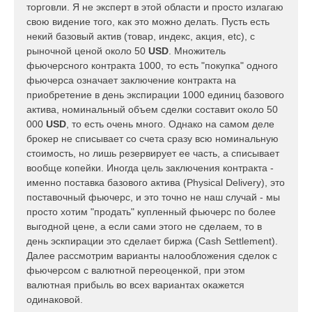
торговли. Я не эксперт в этой области и просто излагаю
е
свою видение того, как это можно делать. Пусть есть
н
некий базовый актив (товар, индекс, акция, etc), с
и
е
рыночной ценой около 50
USD
. Множитель
фьючерсного контракта 1000, то есть "покупка" одного
фьючерса означает заключение контракта на
приобретение в день экспирации 1000 единиц базового
актива, номинальный объем сделки составит около 50
000
USD
, то есть очень много. Однако на самом деле
брокер не списывает со счета сразу всю номинальную
стоимость, но лишь резервирует ее часть, а списывает
вообще копейки. Иногда цель заключения контракта -
именно поставка базового актива (Physical Delivery), это
поставочный фьючерс, и это точно не наш случай - мы
просто хотим "продать" купленный фьючерс по более
выгодной цене, а если сами этого не сделаем, то в
день эскпирации это сделает биржа (Cash Settlement).
Далее рассмотрим варианты налообложения сделок с
фьючерсом с валютной переоценкой, при этом
валютная прибыль во всех вариантах окажется
одинаковой.