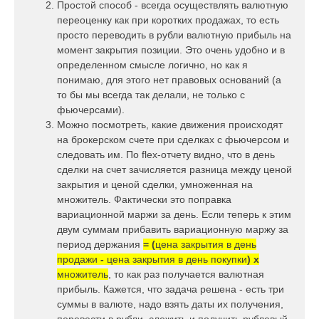
Простой способ - всегда осуществлять валютную
переоценку как при коротких продажах, то есть
просто переводить в рубли валютную прибыль на
момент закрытия позиции. Это очень удобно и в
определенном смысле логично, но как я
понимаю, для этого нет правовых оснований (а
то бы мы всегда так делали, не только с
фьючерсами).
Можно посмотреть, какие движения происходят
на брокерском счете при сделках с фьючерсом и
следовать им. По flex-отчету видно, что в день
сделки на счет зачисляется разница между ценой
закрытия и ценой сделки, умноженная на
множитель. Фактически это поправка
вариационной маржи за день. Если теперь к этим
двум суммам прибавить вариационную маржу за
период держания
= (
цена закрытия в день
продажи
-
цена закрытия в день покупки
) x
множитель
, то как раз получается валютная
прибыль. Кажется, что задача решена - есть три
суммы в валюте, надо взять даты их получения,