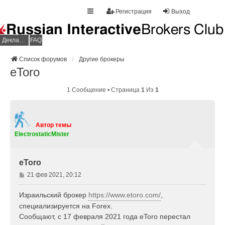
Регистрация
Выход
Декларация НДФЛ
FAQ
Список форумов
Другие брокеры
eToro
1 Сообщение • Страница
1
Из
1
Автор темы
ElectrostaticMister
eToro
С
21 фев 2021, 20:12
о
о
Израильский брокер
https://www.etoro.com/
,
б
специализируется на Forex.
щ
Сообщают, с 17 февраля 2021 года eToro перестал
е