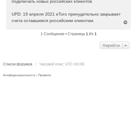
подключать новых российских клиентов.
н
и
е
UPD: 19 апреля 2021 eToro принудительно закрывает
счета оставшимся российским клиентам.
В
е
р
1 Сообщение • Страница
1
Из
1
н
у
Перейти
т
ь
с
я
Список форумов
Часовой пояс:
UTC+03:00
к
н
Конфиденциальность
|
Правила
а
ч
а
л
у