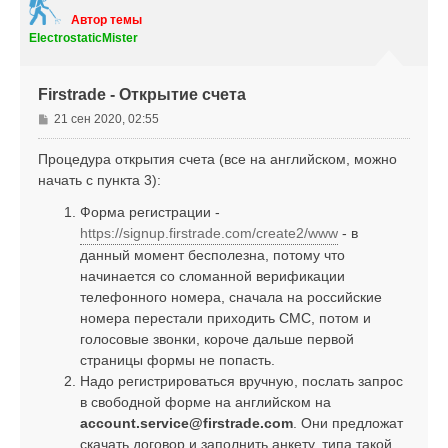
у
т
Автор темы
ь
ElectrostaticMister
с
я
к
Firstrade - Открытие счета
н
а
С
21 сен 2020, 02:55
ч
о
а
о
Процедура открытия счета (все на английском, можно
л
б
начать с пункта 3):
у
щ
е
Форма регистрации -
н
https://signup.firstrade.com/create2/www
- в
и
данный момент бесполезна, потому что
е
начинается со сломанной верификации
телефонного номера, сначала на российские
номера перестали приходить СМС, потом и
голосовые звонки, короче дальше первой
страницы формы не попасть.
Надо регистрироваться вручную, послать запрос
в свободной форме на английском на
account.service@firstrade.com
. Они предложат
скачать договор и заполнить анкету, типа такой