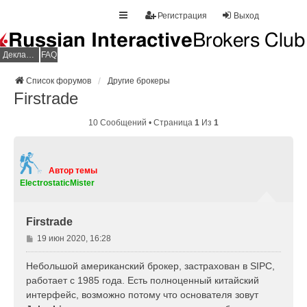
Регистрация
Выход
Декларация НДФЛ
FAQ
Список форумов
Другие брокеры
Firstrade
10 Сообщений • Страница
1
Из
1
Автор темы
ElectrostaticMister
Firstrade
С
19 июн 2020, 16:28
о
о
Небольшой американский брокер, застрахован в SIPC,
б
работает с 1985 года. Есть полноценный китайский
щ
интерфейс, возможно потому что основателя зовут
е