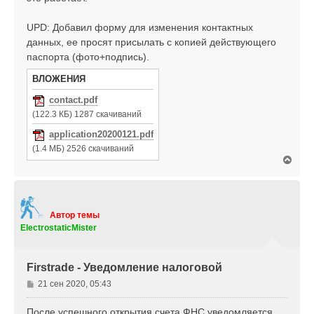
UPD: Добавил форму для изменения контактных
данных, ее просят присылать с копией действующего
паспорта (фото+подпись).
ВЛОЖЕНИЯ
contact.pdf
(122.3 КБ) 1287 скачиваний
application20200121.pdf
(1.4 МБ) 2526 скачиваний
В
е
р
н
у
т
Автор темы
ь
ElectrostaticMister
с
я
к
Firstrade - Уведомление налоговой
н
а
С
21 сен 2020, 05:43
ч
о
а
о
После успешного открытия счета ФНС уведомляется