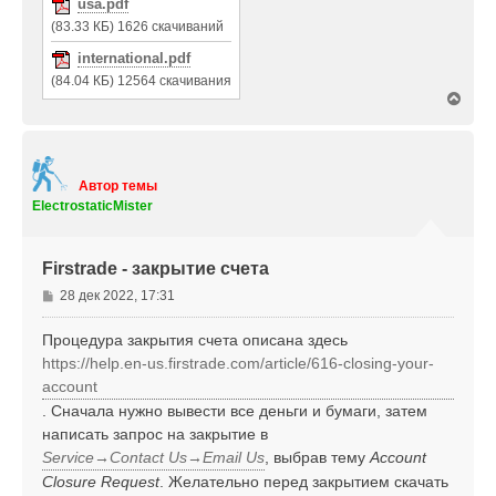
usa.pdf
(83.33 КБ) 1626 скачиваний
international.pdf
(84.04 КБ) 12564 скачивания
В
е
р
н
у
т
Автор темы
ь
ElectrostaticMister
с
я
к
Firstrade - закрытие счета
н
а
С
28 дек 2022, 17:31
ч
о
а
о
Процедура закрытия счета описана здесь
л
б
https://help.en-us.firstrade.com/article/616-closing-your-
у
щ
account
е
. Сначала нужно вывести все деньги и бумаги, затем
н
написать запрос на закрытие в
и
е
Service→Contact Us→Email Us
, выбрав тему
Account
Closure Request
. Желательно перед закрытием скачать