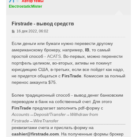
т
Автор темы
ь
ElectrostaticMister
с
я
к
Firstrade - вывод средств
н
а
С
16 дек 2022, 06:02
ч
о
а
о
Если деньги или бумаги нужно перевести другому
л
б
американскому брокеру, например,
IB
, то самый
у
щ
простой способ -
ACATS
. Во-первых, можно перенести
е
портфель целиком, во-вторых, активы не покинут
н
юрисдикцию США, в-третьих, если все пойдет как надо,
и
е
не придется общаться с
FirsTrade
. Комиссия за полный
перенос аккаунта $75.
Более традиционный способ - вывод денег банковским
переводом в банк на собственный счет. Для этого
FirsTrade
предлагает заполнить pdf-форму с
Accounts→Deposit/Transfer→Withdraw from
Firstrade→WireTransfer
реквизитами счета и прислать форму на
cashier@firstrade.com
. На полученные формы брокер