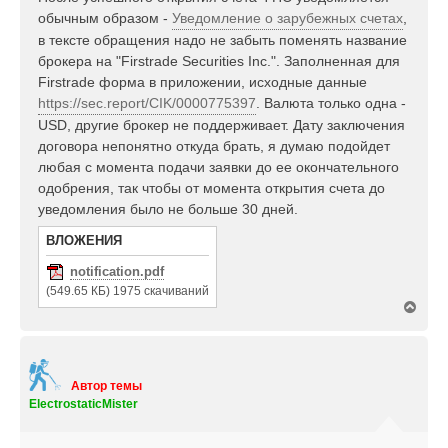
л
б
обычным образом -
Уведомление о зарубежных счетах
,
у
щ
в тексте обращения надо не забыть поменять название
е
брокера на "Firstrade Securities Inc.". Заполненная для
н
Firstrade форма в приложении, исходные данные
и
е
https://sec.report/CIK/0000775397
. Валюта только одна -
USD, другие брокер не поддерживает. Дату заключения
договора непонятно откуда брать, я думаю подойдет
любая с момента подачи заявки до ее окончательного
одобрения, так чтобы от момента открытия счета до
уведомления было не больше 30 дней.
ВЛОЖЕНИЯ
notification.pdf
(549.65 КБ) 1975 скачиваний
В
е
р
н
у
т
Автор темы
ь
ElectrostaticMister
с
я