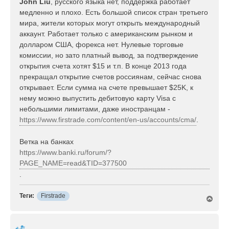
John Liu
, русского языка нет, поддержка работает
н
медленно и плохо. Есть большой список стран третьего
и
е
мира, жители которых могут открыть международный
аккаунт. Работает только с американским рынком и
долларом США, форекса нет. Нулевые торговые
комиссии, но зато платный вывод, за подтверждение
открытия счета хотят $15 и т.п. В конце 2013 года
прекращал открытие счетов россиянам, сейчас снова
открывает. Если сумма на счете превышает $25K, к
нему можно выпустить дебитовую карту Visa c
небольшими лимитами, даже иностранцам -
https://www.firstrade.com/content/en-us/accounts/cma/
.
Ветка на банках
https://www.banki.ru/forum/?
PAGE_NAME=read&TID=377500
.
Теги:
Firstrade
В
е
р
н