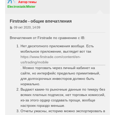
т
Автор темы
ь
ElectrostaticMister
с
я
к
Firstrade - общие впечатления
н
а
С
09 окт 2020, 14:09
ч
о
а
о
Впечатления от Firstrade по сравнению с IB:
л
б
у
щ
Нет десктопного приложения вообще. Есть
е
мобильное приложение, выглядит вот так
н
https://www.firstrade.com/content/en-
и
us/trading/mobile
е
. Можно торговать через личный кабинет на
сайте, но интерфейс предельно примитивный,
для долгосрочных инвесторов должно быть
нормально.
Выдают какие-то рыночные данные по тикеру без
всяких платных подписок, нет торговых комиссий,
из-за этого ордер создавать проще, вообще
настроек гораздо меньше.
Отчеты ужасны, историю можно экспортировать в