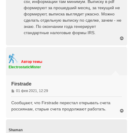
csv, информации там минимум. Выписку в pdf
формируют за прошедший месяц, за текущий не
формируют, выписка выглядит ужасно. Можно
сделать отдельную выписку по сделке, зачем - не
знаю. По окончании года генерирует
стандартные налоговые формы IRS.
В
е
р
н
у
т
Автор темы
ь
ElectrostaticMister
с
я
к
Firstrade
н
а
С
01 фев 2021, 12:29
ч
о
а
о
Сообщают, что Firstrade перестал открывать счета
л
б
россиянам, старые счета продолжают работать.
у
В
щ
е
е
р
н
н
и
у
Shaman