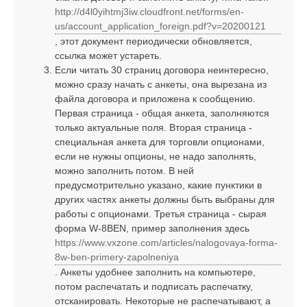
http://d4l0yihtmj3iw.cloudfront.net/forms/en-
us/account_application_foreign.pdf?v=20200121
, этот документ периодически обновляется,
ссылка может устареть.
Если читать 30 страниц договора неинтересно,
можно сразу начать с анкеты, она вырезана из
файла договора и приложена к сообщению.
Первая страница - общая анкета, заполняются
только актуальные поля. Вторая страница -
специальная анкета для торговли опционами,
если не нужны опционы, не надо заполнять,
можно заполнить потом. В ней
предусмотрительно указано, какие пунктики в
других частях анкеты должны быть выбраны для
работы с опционами. Третья страница - сырая
форма W-8BEN, пример заполнения здесь
https://www.vxzone.com/articles/nalogovaya-forma-
8w-ben-primery-zapolneniya
. Анкеты удобнее заполнить на компьютере,
потом распечатать и подписать распечатку,
отсканировать. Некоторые не распечатывают, а