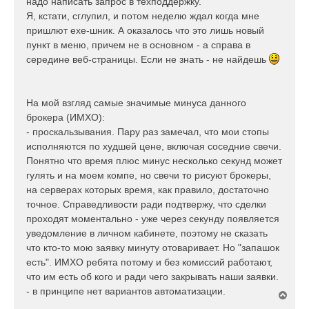
надо написать запрос в техподдержку.
Я, кстати, сглупил, и потом неделю ждал когда мне
пришлют ехе-шник. А оказалось что это лишь новый
пункт в меню, причем не в основном - а справа в
середине веб-страницы. Если не знать - не найдешь
На мой взгляд самые значимые минуса данного
брокера (ИМХО):
- проскальзывания. Пару раз замечал, что мои стопы
исполняются по худшей цене, включая соседние свечи.
Понятно что время плюс минус несколько секунд может
гулять и на моем компе, но свечи то рисуют брокеры,
на серверах которых время, как правило, достаточно
точное. Справедливости ради подтвержу, что сделки
проходят моментально - уже через секунду появляется
уведомление в личном кабинете, поэтому не сказать
что кто-то мою заявку минуту отоваривает. Но "запашок
есть". ИМХО ребята потому и без комиссий работают,
что им есть об кого и ради чего закрывать наши заявки.
- в принципе нет вариантов автоматизации.
В
е