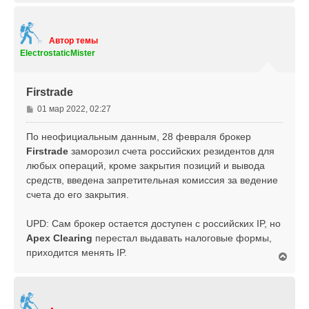
р
н
у
т
Автор темы
ь
ElectrostaticMister
с
я
к
Firstrade
н
а
С
01 мар 2022, 02:27
ч
о
а
о
По неофициальным данным, 28 февраля брокер
л
б
Firstrade
заморозил счета российских резидентов для
у
щ
любых операций, кроме закрытия позиций и вывода
е
средств, введена запретительная комиссия за ведение
н
счета до его закрытия.
и
е
UPD: Сам брокер остается доступен с российских IP, но
Apex Clearing
перестал выдавать налоговые формы,
приходится менять IP.
В
е
р
н
у