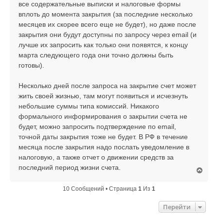
все содержательные выписки и налоговые формы
вплоть до момента закрытия (за последние несколько
месяцев их скорее всего еще не будет), но даже после
закрытия они будут доступны по запросу через email (и
лучше их запросить как только они появятся, к концу
марта следующего года они точно должны быть
готовы).
Несколько дней после запроса на закрытие счет может
жить своей жизнью, там могут появиться и исчезнуть
небольшие суммы типа комиссий. Никакого
формального информирования о закрытии счета не
будет, можно запросить подтверждение по email,
точной даты закрытия тоже не будет. В РФ в течение
месяца после закрытия надо послать уведомление в
налоговую, а также отчет о движении средств за
последний период жизни счета.
В
е
р
10 Сообщений • Страница
1
Из
1
н
у
Перейти
т
ь