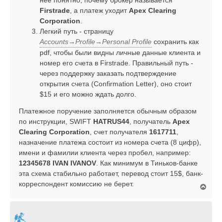
нее понятно, почему брокер называется
Firstrade
, а платеж уходит
Apex Clearing
Corporation
.
Легкий путь - страницу
Accounts→Profile→Personal Profile
сохранить как
pdf, чтобы были видны личные данные клиента и
номер его счета в Firstrade. Правильный путь -
через поддержку заказать подтверждение
открытия счета (Confirmation Letter), оно стоит
$15 и его можно ждать долго.
Платежное поручение заполняется обычным образом
по инструкции, SWIFT
HATRUS44
, получатель
Apex
Clearing Corporation
, счет получателя
1617711
,
назначение платежа состоит из номера счета (8 цифр),
имени и фамилии клиента через пробел, например:
12345678 IVAN IVANOV
. Как минимум в Тиньков-банке
эта схема стабильно работает, перевод стоит 15$, банк-
корреспондент комиссию не берет.
В
е
р
н
у