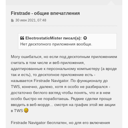
е
т
ь
с
Firstrade - общие впечатления
я
к
С
30 июн 2021, 07:48
н
о
а
о
ч
б
а
ElectrostaticMister
писал(а):
щ
л
Нет десктопного приложения вообще.
е
у
н
и
Могу ошибаться, но если под десктопным приложением
е
считать в том числе и веб-приложения,
адаптированные к персональному компьютеру (а вроде
так и есть), то десктопное приложение есть -
называется Firstrade Navigator. По функционалу до
TWS, конечно, далеко, хотя я особо не разбирался -
достаточно беглого взгляд чтобы понять, что и в нем
особо быстро не поработаешь. Редкие сделки проще
вводить в веб-морде... смотря на график этой же акции
в TWS
Firstrade Navigator бесплатен, но для его включения