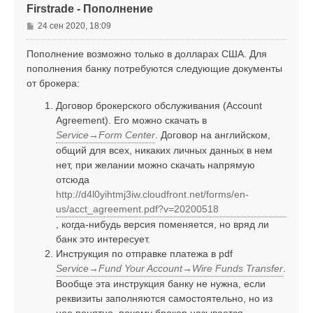
к
Firstrade - Пополнение
н
а
С
24 сен 2020, 18:09
ч
о
а
о
Пополнение возможно только в долларах США. Для
л
б
пополнения банку потребуются следующие документы
у
щ
от брокера:
е
н
Договор брокерского обслуживания (Account
и
Agreement). Его можно скачать в
е
Service→Form Center
. Договор на английском,
общий для всех, никаких личных данных в нем
нет, при желании можно скачать напрямую
отсюда
http://d4l0yihtmj3iw.cloudfront.net/forms/en-
us/acct_agreement.pdf?v=20200518
, когда-нибудь версия поменяется, но вряд ли
банк это интересует.
Инструкция по отправке платежа в pdf
Service→Fund Your Account→Wire Funds Transfer
.
Вообще эта инструкция банку не нужна, если
реквизиты заполняются самостоятельно, но из